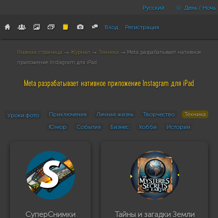
Русский
День / Ночь
Вход
Регистрация
Главная страница
→
Журнал
→
Техника
→ Meta разрабатывает нативное
приложение Instagram для iPad
Meta разрабатывает нативное приложение Instagram для iPad
Приключения
Личная жизнь
Творчество
Техника
Уроки фото
Юмор
События
Бизнес
Хобби
Истории
СуперСнимки
Тайны и загадки Земли