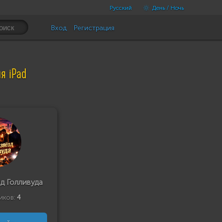
Русский
День / Ночь
Вход
Регистрация
я iPad
д Голливуда
иков:
4