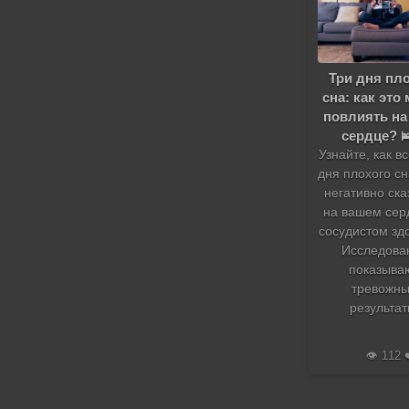
Три дня пл
сна: как это
повлиять на
сердце? 
Узнайте, как вс
дня плохого сн
негативно ска
на вашем сер
сосудистом зд
Исследова
показыва
тревожн
результат
👁️ 112 