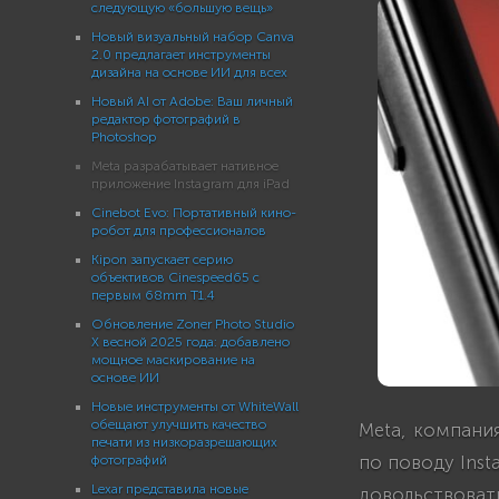
следующую «большую вещь»
Новый визуальный набор Canva
2.0 предлагает инструменты
дизайна на основе ИИ для всех
Новый AI от Adobe: Ваш личный
редактор фотографий в
Photoshop
Meta разрабатывает нативное
приложение Instagram для iPad
Cinebot Evo: Портативный кино-
робот для профессионалов
Kipon запускает серию
объективов Cinespeed65 с
первым 68mm T1.4
Обновление Zoner Photo Studio
X весной 2025 года: добавлено
мощное маскирование на
основе ИИ
Новые инструменты от WhiteWall
обещают улучшить качество
Meta, компани
печати из низкоразрешающих
по поводу Inst
фотографий
Lexar представила новые
довольствова