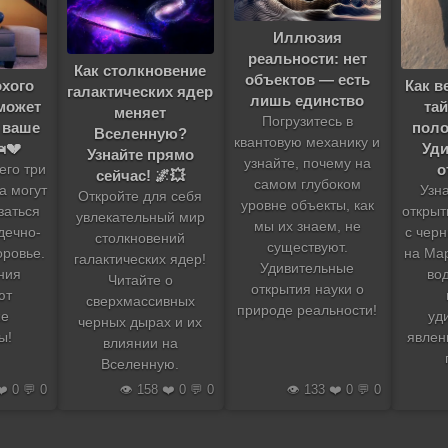
Иллюзия
реальности: нет
Как столкновение
объектов — есть
Как в
охого
галактических ядер
лишь единство
та
 может
меняет
Погрузитесь в
поло
 ваше
Вселенную?
квантовую механику и
Уд
💔
Узнайте прямо
узнайте, почему на
о
его три
сейчас! 🌌💥
самом глубоком
Узн
а могут
Откройте для себя
уровне объекты, как
открыт
заться
увлекательный мир
мы их знаем, не
с чер
дечно-
столкновений
существуют.
на Ма
оровье.
галактических ядер!
Удивительные
во
ния
Читайте о
открытия науки о
ют
сверхмассивных
природе реальности!
уд
ые
черных дырах и их
явлен
ы!
влиянии на
Вселенную.
❤️ 0 💬 0
👁️ 158 ❤️ 0 💬 0
👁️ 133 ❤️ 0 💬 0