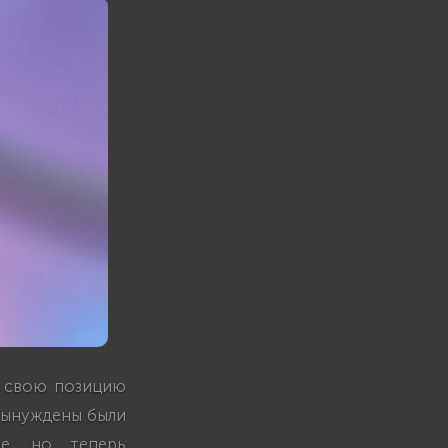
а свою позицию
 вынуждены были
ne, но теперь