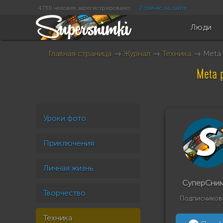
4738 человек зарегистрировано
2 сейчас на сайте
Люди
Главная страница
→
Журнал
→
Техника
→ Meta 
Meta 
Уроки фото
Приключения
Личная жизнь
СуперСни
Творчество
Подписчиков
Техника