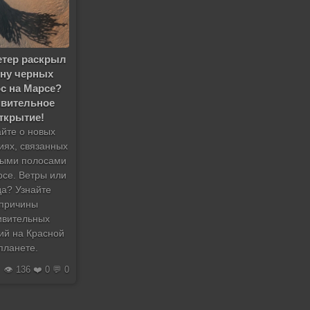
етер раскрыл
йну черных
с на Марсе?
ивительное
ткрытие!
айте о новых
иях, связанных
ными полосами
рсе. Ветры или
да? Узнайте
причины
ивительных
ий на Красной
планете.
👁️ 136 ❤️ 0 💬 0