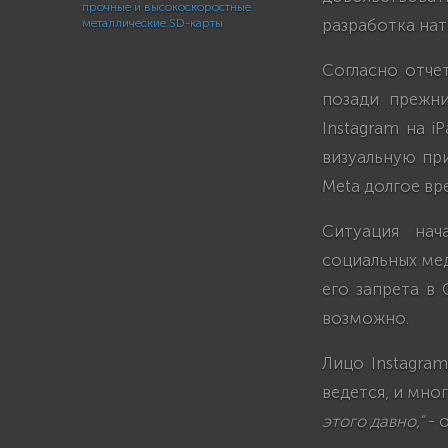
прочные и высокоскоростные
разработка нат
металлические SD-карты
Согласно отчет
позади прежни
Instagram на i
визуальную пр
Meta долгое вр
Ситуация нач
социальных мед
его запрета в
возможно.
Лицо Instagram
ведется, и мно
этого давно,”
- 