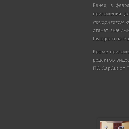
Ранее, в февр
приложения дл
приоритетом, о
станет значим
Instagram на iPa
Кроме приложен
редактор видео
ПО CapCut от T