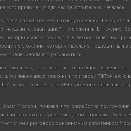
ивного приложения для iPad действительно началась.
у, Meta разрабатывает нативную версию Instagram дл
е неудачи с адаптацией приложения. В течение бо
Pad воспринимался как шутка в технологических круг
ироду приложения, которая идеально подходит для эк
емя пренебрегала его разработкой.
ала меняться, во многом благодаря изменению
иа. Усиливающиеся опасения по поводу TikTok, вклю
 США, могут подстегнуть Meta укрепить свои платфор
, Адам Мосери, признал, что разработка приложения 
гие считают, что это решение давно назревало.
“Наша к
отметил он в разговоре с анонимным работником Meta