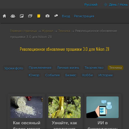
Русский
День / Ночь
Вход
Регистрация
Главная страница
→
Журнал
→
Техника
→ Революционное обновление
прошивки 3.0 для Nikon Z8
Революционное обновление прошивки 3.0 для Nikon Z8
Приключения
Личная жизнь
Творчество
Техника
Уроки фото
Юмор
События
Бизнес
Хобби
Истории
Как овсяный
Узнайте, как
ИИ в
белок может
эволюция
биомедицине: