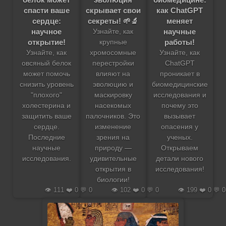
спасти ваше
скрывает свои
как ChatGPT
сердце:
секреты! 🌱🔬
меняет
научное
научные
Узнайте, как
открытие!
работы!
крупные
Узнайте, как
хромосомные
Узнайте, как
овсяный белок
перестройки
ChatGPT
может помочь
влияют на
проникает в
снизить уровень
эволюцию и
биомедицинские
"плохого"
маскировку
исследования и
холестерина и
насекомых
почему это
защитить ваше
палочников. Это
вызывает
сердце.
изменение
опасения у
Последние
зрения на
ученых.
научные
природу —
Открываем
исследования.
удивительные
детали нового
открытия в
исследования!
биологии!
👁️ 111 ❤️ 0 💬 0
👁️ 102 ❤️ 0 💬 0
👁️ 199 ❤️ 0 💬 0