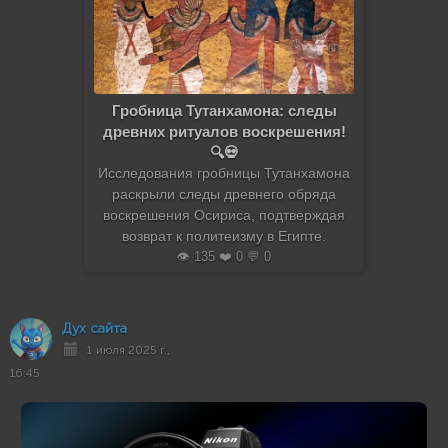
Гробница Тутанхамона: следы
древних ритуалов воскрешения!
🔍💀
Исследования гробницы Тутанхамона
раскрыли следы древнего обряда
воскрешения Осириса, подтверждая
возврат к политеизму в Египте.
👁️ 135 ❤️ 0 💬 0
Дух сайта
1 июля 2025 г.,
16:45