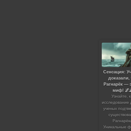
Сенсация: У
доказали,
Рагнарёк — 
миф! 🌌
Узнайте, 
исследование 
ученых подтв
существов
Рагнарёк
Уникальные ф