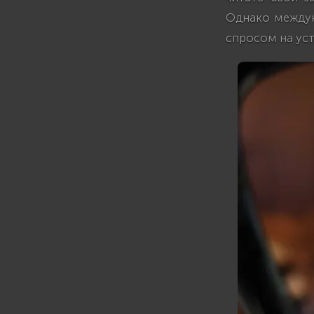
Однако междун
спросом на ус