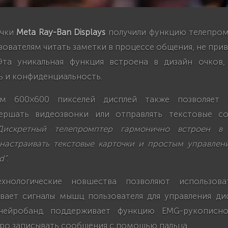
очки
Meta Ray-Ban Displays
получили функцию телепром
зователям читать заметки в процессе общения, не при
та уникальная функция встроена в дизайн очков,
ь и конфиденциальность.
м 600×600 пикселей дисплей также позволяет 
вершать видеозвонки или отправлять текстовые с
Дискретный телепромптер гармонично встроен в
настраивать текстовые карточки и простым управле
d”
.
ехнологические новшества позволяют использова
вает сигналы мышц пользователя для управления дис
нейробанд поддерживает функцию EMG-рукописно
тро записывать сообщения с помощью пальца.