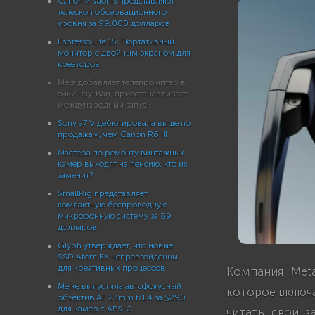
Canon и Vaonis представляют
телескоп обсервационного
уровня за 99,000 долларов
Espresso Lite 15: Портативный
монитор с двойным экраном для
креаторов
Meta добавляет телепромптер в
очки Ray-Ban, приостанавливает
международный запуск
Sony a7 V дебютировала выше по
продажам, чем Canon R6 III
Мастера по ремонту винтажных
камер выходят на пенсию, кто их
заменит?
SmallRig представляет
компактную беспроводную
микрофонную систему за 89
долларов
Glyph утверждает, что новые
SSD Atom EX непревзойденны
для креативных процессов
Компания Meta
Meike выпустила автофокусный
которое включа
объектив AF 23mm f/1.4 за $290
для камер с APS-C
читать свои з