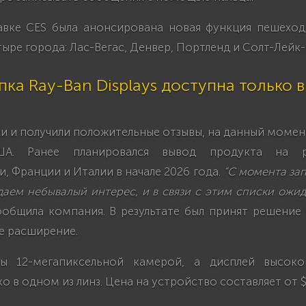
авке CES была анонсирована новая функция пешеход
ыре города: Лас-Вегас, Денвер, Портленд и Солт-Лейк-
пка Ray-Ban Displays доступна только 
и и получили положительные отзывы, на данный моме
А. Ранее планировался вывод продукта на р
, Франции и Италии в начале 2026 года.
“С момента за
аем небывалый интерес, и в связи с этим списки ожи
общила компания. В результате был принят решение
 расширение.
ы 12-мегапиксельной камерой, а дисплей высоко
о в одном из линз. Цена на устройство составляет от $