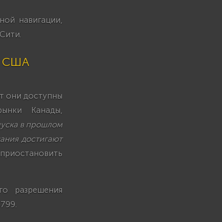
ной навигации,
Сити.
в США
нт они доступны
ынки Канады,
пуска в прошлом
дания достигают
 приостановить
го разрешения
799.