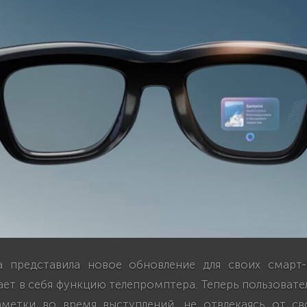
 представила новое обновление для своих смарт-
ет в себя функцию телепромптера. Теперь пользовате
аметки во время выступлений, не отвлекаясь от св