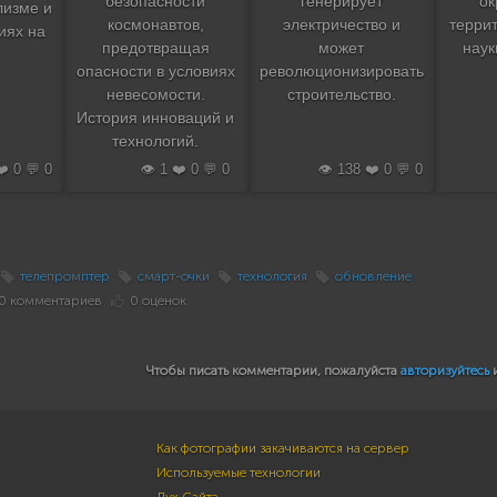
безопасности
генерирует
о
лизме и
космонавтов,
электричество и
терри
иях на
предотвращая
может
наук
опасности в условиях
революционизировать
невесомости.
строительство.
История инноваций и
технологий.
❤️ 0 💬 0
👁️ 1 ❤️ 0 💬 0
👁️ 138 ❤️ 0 💬 0
телепромптер
смарт-очки
технология
обновление
0 комментариев
0 оценок
Чтобы писать комментарии, пожалуйста
авторизуйтесь
Как фотографии закачиваются на сервер
Используемые технологии