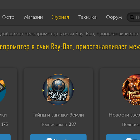
Фото
Магазин
Журнал
Техника
Форум
добавляет телепромптер в очки Ray-Ban, приостанавливае
лепромптер в очки Ray-Ban, приостанавливает ме
мки
Тайны и загадки Земли
Новости звез
:
173
Подписчиков:
387
Подписч