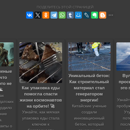
ПОДЕЛИТЕСЬ ЭТОЙ СТРАНИЦЕЙ
ченые
Уникальный бетон:
Ву
 что
Как строительный
прос
это не
Как упаковка еды
материал стал
это 
🌋
помогла спасти
генератором
как
жизни космонавтов
энергии!
Узнай
датских
на орбите! 🚀
Китайские ученые
пробуж
ердило
Узнайте, как мягкая
создали
Уту
ание
упаковка еды стала
инновационный
пот
а.
ключом к
бетон, который
посл
акты о