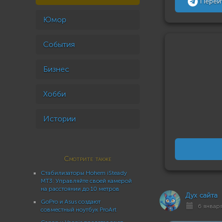
Перей
Юмор
События
Бизнес
Хобби
Истории
Смотрите также
Стабилизаторы Hohem iSteady
MT3: Управляйте своей камерой
на расстоянии до 10 метров
Дух сайта
GoPro и Asus создают
6 января
совместный ноутбук ProArt