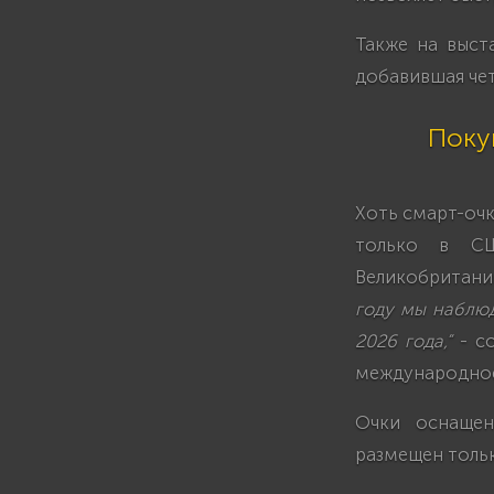
Также на выст
добавившая чет
Поку
Хоть смарт-очк
только в СШ
Великобритании
году мы наблюд
2026 года,”
- со
международное
Очки оснащен
размещен тольк