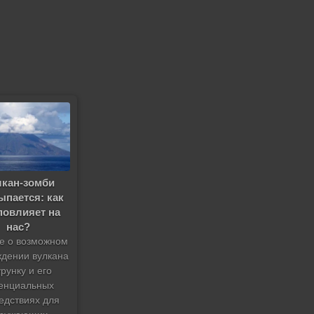
лкан-зомби
ыпается: как
повлияет на
нас?
те о возможном
дении вулкана
рунку и его
енциальных
едствиях для