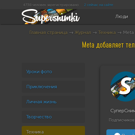
4738 человек зарегистрировано
2 сейчас на сайте
Люди
Главная страница
→
Журнал
→
Техника
→ Meta 
Meta добавляет те
Уроки фото
Приключения
Личная жизнь
СуперСни
Творчество
Подписчиков
Техника