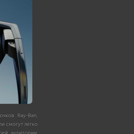
очков Ray-Ban,
ли смогут легко
оей аудитории.