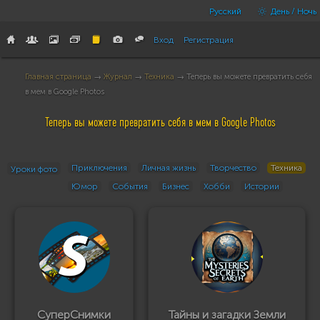
Русский
День / Ночь
Вход
Регистрация
Главная страница
→
Журнал
→
Техника
→ Теперь вы можете превратить себя
в мем в Google Photos
Теперь вы можете превратить себя в мем в Google Photos
Приключения
Личная жизнь
Творчество
Техника
Уроки фото
Юмор
События
Бизнес
Хобби
Истории
СуперСнимки
Тайны и загадки Земли