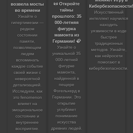
📜 Откройте
возвела мосты
Кибербезопасности
тайны
во времени
Искусственный
прошлого: 35
Узнайте о
интеллект научился
000-летняя
гипертимезии —
находить
фигурка
редком
уязвимости в коде
мамонта из
состоянии
быстрее
Германии! 🦣
памяти,
традиционных
Узнайте о
позволяющем
методов. Узнайте,
уникальной 35
людям
как нейросети
000-летней
вспоминать
помогают в
фигурке
каждое событие
кибербезопасности.
мамонта,
своей жизни с
найденной в
невероятной
пещере
детализацией.
Фогельхерд в
Исследуем, как
Германии. Это
это fenomenon
открытие
влияет на
углубляет
эмоциональное
понимание
состояние и
искусства
внутреннее
древних людей.
восприятие.