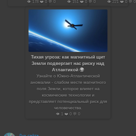
👁️ 178 ❤️ 0 💬 0
👁️ 151 ❤️ 0 💬 0
👁️ 221 ❤️ 0 💬 0
Тихая угроза: как магнитный щит
Земли подвергает нас риску над
Атлантикой 🌍
Узнайте о Южно-Атлантической
аномалии - слабом месте магнитного
поля Земли, которое влияет на
космические технологии и
представляет потенциальный риск для
человечества.
👁️ 1 ❤️ 0 💬 0
Дух сайта