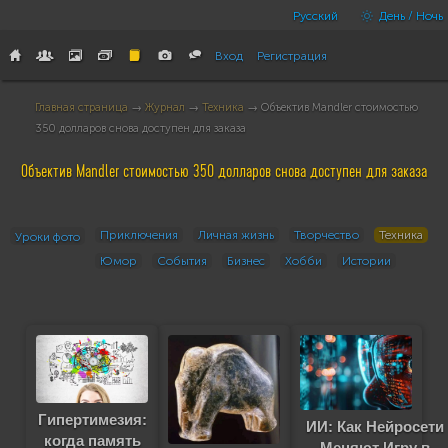
Русский
День / Ночь
Вход
Регистрация
Главная страница
→
Журнал
→
Техника
→ Объектив Mandler стоимостью
350 долларов снова доступен для заказа
Объектив Mandler стоимостью 350 долларов снова доступен для заказа
Приключения
Личная жизнь
Творчество
Техника
Уроки фото
Юмор
События
Бизнес
Хобби
Истории
Гипертимезия:
ИИ: Как Нейросети
когда память
Меняют Игру в