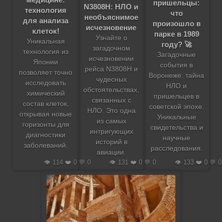
пришельцы:
N3808H: НЛО и
технология
что
необъяснимое
для анализа
произошло в
исчезновение
клеток!
парке в 1989
Узнайте о
Уникальная
году? 🚀
загадочном
технология из
Загадочные
исчезновении
Японии
события в
рейса N3808H и
позволяет точно
Воронеже: тайна
чудесных
исследовать
НЛО и
обстоятельствах,
химический
пришельцев в
связанных с
состав клеток,
советской эпохе.
НЛО. Это одна
открывая новые
Уникальные
из самых
горизонты для
свидетельства и
интригующих
диагностики
научные
историй в
заболеваний.
расследования.
авиации.
👁️ 114 ❤️ 0 💬 0
👁️ 131 ❤️ 0 💬 0
👁️ 133 ❤️ 0 💬 0