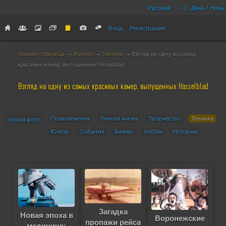
Русский
День / Ночь
Вход
Регистрация
Главная страница
→
Журнал
→
Техника
→ Взгляд на одну из самых
красивых камер, выпущенных Hasselblad
Взгляд на одну из самых красивых камер, выпущенных Hasselblad
Приключения
Личная жизнь
Творчество
Техника
Уроки фото
Юмор
События
Бизнес
Хобби
Истории
Загадка
Новая эпоха в
Воронежские
пропажи рейса
медицине: