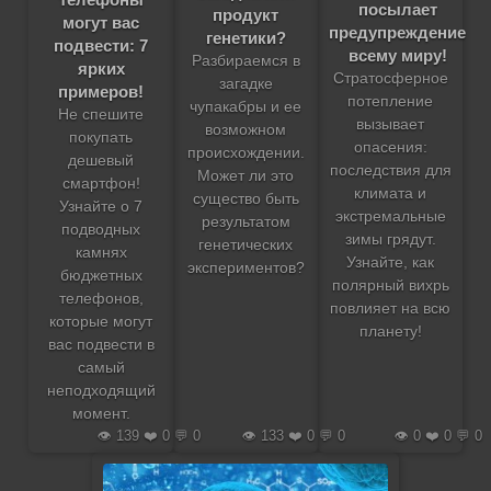
посылает
продукт
могут вас
предупреждение
генетики?
подвести: 7
всему миру!
Разбираемся в
ярких
Стратосферное
загадке
примеров!
потепление
чупакабры и ее
Не спешите
вызывает
возможном
покупать
опасения:
происхождении.
дешевый
последствия для
Может ли это
смартфон!
климата и
существо быть
Узнайте о 7
экстремальные
результатом
подводных
зимы грядут.
генетических
камнях
Узнайте, как
экспериментов?
бюджетных
полярный вихрь
телефонов,
повлияет на всю
которые могут
планету!
вас подвести в
самый
неподходящий
момент.
👁️ 139 ❤️ 0 💬 0
👁️ 133 ❤️ 0 💬 0
👁️ 0 ❤️ 0 💬 0