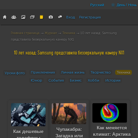
Русский
День / Ночь
Вход
Регистрация
Главная страница
→
Журнал
→
Техника
→ 10 лет назад: Samsung
представила беззеркальную камеру NX1
10 лет назад: Samsung представила беззеркальную камеру NX1
Приключения
Личная жизнь
Творчество
Техника
Уроки фото
Юмор
События
Бизнес
Хобби
Истории
Как меняется
Чупакабра:
Как дешевые
климат: Арктика
Загадка или
телефоны