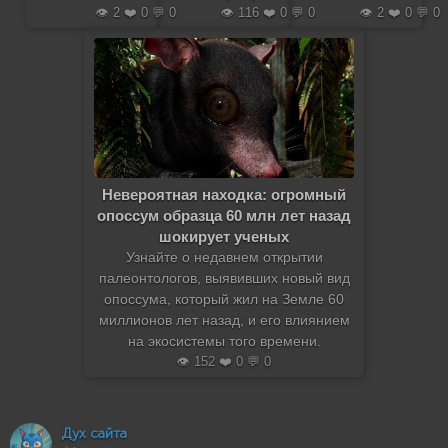
👁️ 2 ❤️ 0 💬 0
👁️ 116 ❤️ 0 💬 0
👁️ 2 ❤️ 0 💬 0
Невероятная находка: огромный
опоссум образца 60 млн лет назад
шокирует ученых
Узнайте о недавнем открытии
палеонтологов, выявивших новый вид
опоссума, который жил на Земле 60
миллионов лет назад, и его влиянием
на экосистемы того времени.
👁️ 152 ❤️ 0 💬 0
Дух сайта