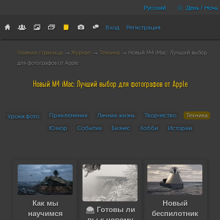
Русский
День / Ночь
Вход
Регистрация
Главная страница
→
Журнал
→
Техника
→ Новый M4 iMac: Лучший выбор
для фотографов от Apple
Новый M4 iMac: Лучший выбор для фотографов от Apple
Приключения
Личная жизнь
Творчество
Техника
Уроки фото
Юмор
События
Бизнес
Хобби
Истории
Новый
Как мы
🌨️ Готовы ли
беспилотник
научимся
вы к новому