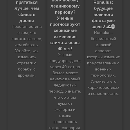
Romulus:
прятаться
ледниковому
будущее
лучше, чем
периоду?
военного
сбивать
Ученые
флота уже
дроны
прогнозируют
здесь! 🌊🤖
Простая истина
серьезные
Romulus -
о том, что
изменения
беспилотный
прятать важнее,
климата через
морской
чем сбивать.
40 лет!
аппарат,
Узнайте, как
Ученые
который изменит
изменить
предупреждают:
представление о
стратегию
через 40 лет на
военных
борьбы с
Земле может
технологиях.
дронами.
начаться новый
Узнайте о его
ледниковый
характеристиках
период. Узнайте,
и возможностях.
что об этом
думают
эксперты и
какова
вероятность
такого сценария.