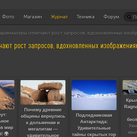
Фото
Магазин
Журнал
Техника
Форум
рикмахеры отмечают рост запросов, вдохновленных изоб
чают рост запросов, вдохновленных изображения
Крыл
Ragn
Почему древние
ут:
Подледниковая
общины вернулись
бес
ьное
Антарктида:
к дольменам и
Узн
 в мир
Удивительные
мегалитам —
кры
! 🌍
тайны скрытых гор
удивительное