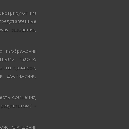
монстрируют им
представленные
чая заведение,
то изображения
тными. "Важно
енты причесок,
я достижения,
есть сомнения,
езультатом," -
оне улучшения