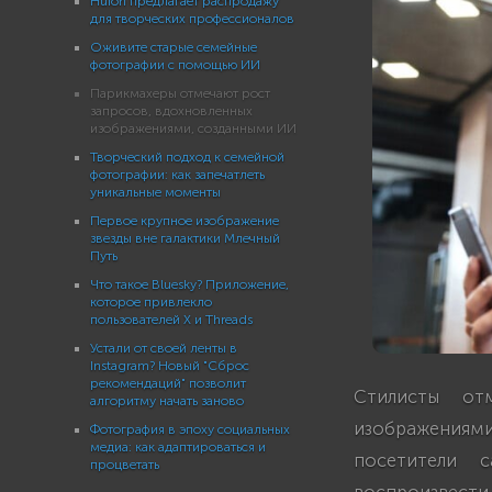
Huion предлагает распродажу
для творческих профессионалов
Оживите старые семейные
фотографии с помощью ИИ
Парикмахеры отмечают рост
запросов, вдохновленных
изображениями, созданными ИИ
Творческий подход к семейной
фотографии: как запечатлеть
уникальные моменты
Первое крупное изображение
звезды вне галактики Млечный
Путь
Что такое Bluesky? Приложение,
которое привлекло
пользователей X и Threads
Устали от своей ленты в
Instagram? Новый "Сброс
рекомендаций" позволит
Стилисты от
алгоритму начать заново
изображениям
Фотография в эпоху социальных
медиа: как адаптироваться и
посетители 
процветать