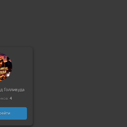
д Голливуда
иков:
4
рейти