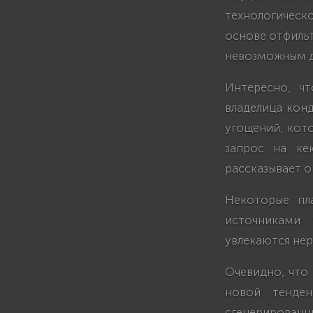
технологическ
основе отфильт
невозможным д
Интересно, ч
владелица конд
угощений, кот
запрос на ке
рассказывает о
Некоторые пла
источниками 
увлекаются не
Очевидно, что
новой тенден
сгенерированн