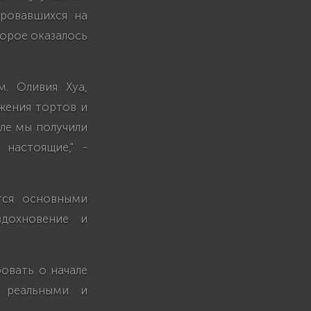
ировавшихся на
торое оказалось
. Оливия Хуа,
ажения тортов и
ле мы получили
настоящие," -
ятся основными
вдохновение и
овать о начале
у реальными и