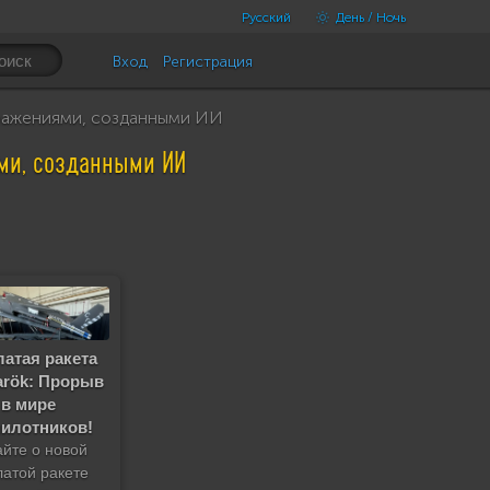
Русский
День / Ночь
Вход
Регистрация
ражениями, созданными ИИ
ми, созданными ИИ
атая ракета
arök: Прорыв
в мире
пилотников!
айте о новой
латой ракетe