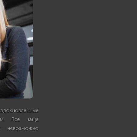
дохновленные
том. Все чаще
е невозможно