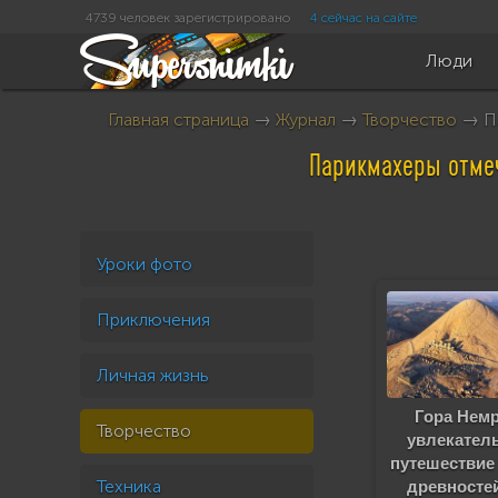
4739 человек зарегистрировано
4 сейчас на сайте
Люди
Главная страница
→
Журнал
→
Творчество
→ Па
Парикмахеры отме
Уроки фото
Приключения
Личная жизнь
Гора Немр
Творчество
увлекател
путешествие
Техника
древностей