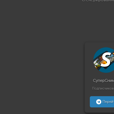
СуперСни
Подписчиков
Перей