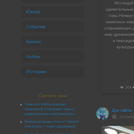
Исследуй
удивительные
Юмор
горы Немрут
каменных изв
События
открывающих 
мир древнегре
и персидс
Бизнес
культуры
Хобби
Истории
👁️ 164 
Смотрите также
Телескоп Уэбба поразил
галактикой Сомбреро новым
Дух сайта
удивительным изображением
22 ноябр
Генератор видео Sora от OpenAI
утек в сеть — гнев художников