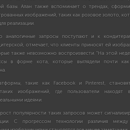
ой базы. Алан также вспоминает о трендах, сформ
рованных изображений, таких как розовое золото, ко
ля реализации.
то аналогичные запросы поступают и к кондитерам
итерской, отмечает, что клиенты приносят ей изобр
орые также невозможно воспроизвести. "На этой неде
ксы в форме кота, которые выглядели почти как 
на.
тформы, такие как Facebook и Pinterest, станов
таких изображений, где пользователи находят 
реальными идеями.
 рост популярности таких запросов может сигнализир
ции. С прогрессом технологии различия межд
ыми изображениями становятся все менее заметными.