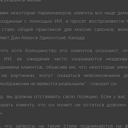
в реальной жизни.
иям некоторых парикмахеров, клиенты все чаще де
созданные с помощью ИИ, и просят воспроизвести 
 стало общей практикой для многих салонов, вклю
яет Дин Аллан в Эдмонтоне, Канада.
 что хотя большинство его клиентов осознают, ч
ы ИИ, их ожидания часто оказываются неадеква
даниями клиентов, объясняя им, что некоторые элем
 на картинках, могут оказаться невозможными дл
изображения не являются реальными," - говорит он.
ер, вы должны отстаивать свою позицию. Если у вас 
азать клиенту, что он может не остаться доволен р
н.
о, что запросы на такие стили поднимаются на ф