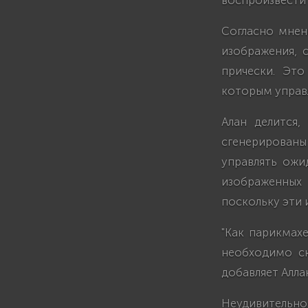
воспроизвести 
Согласно мнен
изображения, 
прически. Это
которым управл
Алан делится,
сгенерирован
управлять ожи
изображенных
поскольку эти 
"Как парикмах
необходимо ск
добавляет Алла
Неудивительн