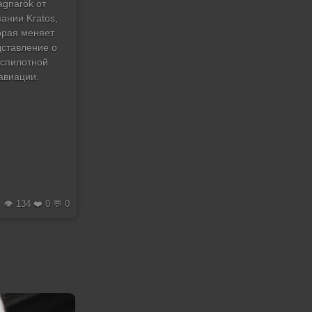
agnarök от
ании Kratos,
орая меняет
дставление о
спилотной
авиации.
👁️ 134 ❤️ 0 💬 0