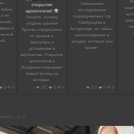
R
те
Уникальное
открытие
комп
 тайны
исследование
археологов! 🌍
кот
 и её
подледниковых гор
Узнайте, почему
пре
аяний,
Гамбурцева в
общины ранней
бе
двери в
Антарктиде: их тайны,
бронзы отвернулись
ческой
происхождение и
от храмов и
кой
загадки, которые они
вернулись к
.
хранят.
дольменам и
мегалитам. Открытия
археологов в
Иордании открывают
новый взгляд на
историю.
❤️ 0 💬 0
👁️ 182 ❤️ 0 💬 0
👁️ 121 ❤️ 0 💬 0
я 2024 г., 12:15