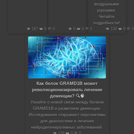
воздушными
угрозами.
Читайте
подробности!
👁️ 167 ❤️ 0 💬 0
👁️ 0 ❤️ 0 💬 0
👁️ 130 ❤️ 0 💬 0
Как белок GRAMD1B может
революционизировать лечение
деменции? 🔍🧠
Узнайте о новой связи между белком
GRAMD1B и развитием деменции.
Исследования открывают перспективы
для диагностики и лечения
нейродегенеративных заболеваний.
👁️ 118 ❤️ 0 💬 0