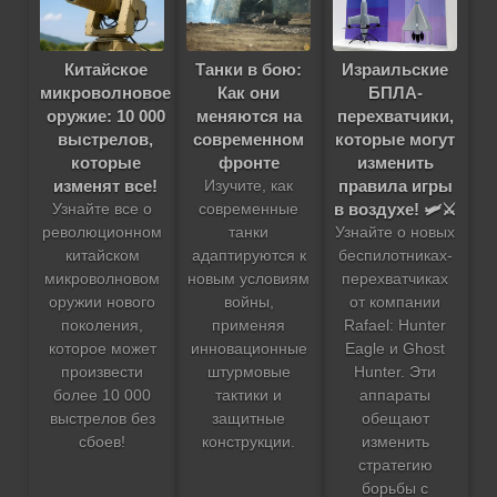
Танки в бою:
Китайское
Израильские
Как они
микроволновое
БПЛА-
меняются на
оружие: 10 000
перехватчики,
современном
выстрелов,
которые могут
фронте
которые
изменить
изменят все!
правила игры
Изучите, как
в воздухе! 🛩️⚔️
современные
Узнайте все о
танки
революционном
Узнайте о новых
адаптируются к
китайском
беспилотниках-
новым условиям
микроволновом
перехватчиках
войны,
оружии нового
от компании
применяя
поколения,
Rafael: Hunter
инновационные
которое может
Eagle и Ghost
штурмовые
произвести
Hunter. Эти
тактики и
более 10 000
аппараты
защитные
выстрелов без
обещают
конструкции.
сбоев!
изменить
стратегию
борьбы с