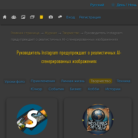
Русский
День / Ночь
Вход
Регистрация
Главная страница
→
Журнал
→
Творчество
→ Руководитель Instagram
предупреждает о реалистичных AI-сгенерированных изображениях
Руководитель Instagram предупреждает о реалистичных AI-
сгенерированных изображениях
Приключения
Личная жизнь
Творчество
Техника
Уроки фото
Юмор
События
Бизнес
Хобби
Истории