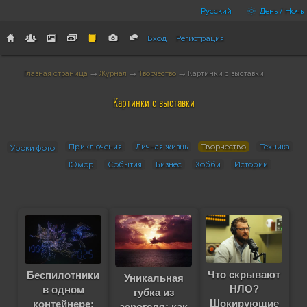
Русский
День / Ночь
Вход
Регистрация
Главная страница
→
Журнал
→
Творчество
→ Картинки с выставки
Картинки с выставки
Приключения
Личная жизнь
Творчество
Техника
Уроки фото
Юмор
События
Бизнес
Хобби
Истории
Что скрывают
Беспилотники
Уникальная
НЛО?
в одном
губка из
Шокирующие
контейнере:
аэрогеля: как