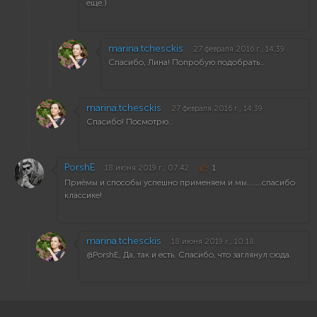
еще.)
marina.tchesckis
27 февраля 2016 г., 14:39
Спасибо, Лина! Попробую подобрать..
marina.tchesckis
27 февраля 2016 г., 14:39
Спасибо! Посмотрю..
PorshE
18 июня 2019 г., 07:42
1
Приёмы и способы успешно применяем и мы.......спасибо
классике!
marina.tchesckis
18 июня 2019 г., 10:18
@PorshE, Да, так и есть. Спасибо, что заглянул сюда.