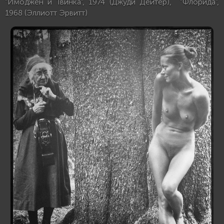
"Имоджен и Твинка", 1974 (Джуди Дейтер), "Флорида",
1968 (Эллиотт Эрвитт)