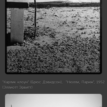
"Карлик клоун" (Брюс Дэвидсон), "Нюлли, Париж", 1952
(Эллиотт Эрвитт)