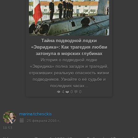
Тайна подводной лодки
«Эвридика»: Как трагедия любви
затонула в морских глубинах
История о подводной лодке
«Эвридика» полна загадок и трагедий,
отразивших реальную опасность жизни
подводников. Узнайте о её судьбе и
последних часах...
👁️ 4 ❤️ 0 💬 0
marina.tchesckis
25 февраля 2016 г.,
18:53