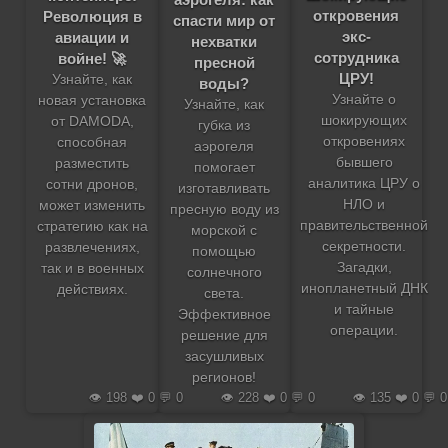
откровения
Революция в
спасти мир от
экс-
авиации и
нехватки
сотрудника
войне! 🚀
пресной
ЦРУ!
Узнайте, как
воды?
Узнайте о
новая установка
Узнайте, как
шокирующих
от DAMODA,
губка из
откровениях
способная
аэрогеля
бывшего
разместить
помогает
аналитика ЦРУ о
сотни дронов,
изготавливать
НЛО и
может изменить
пресную воду из
правительственной
стратегию как на
морской с
секретности.
развлечениях,
помощью
Загадки,
так и в военных
солнечного
инопланетный ДНК
действиях.
света.
и тайные
Эффективное
операции.
решение для
засушливых
регионов!
👁️ 198 ❤️ 0 💬 0
👁️ 228 ❤️ 0 💬 0
👁️ 135 ❤️ 0 💬 0