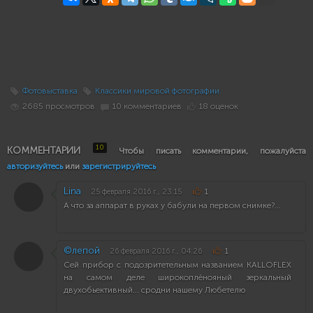
Фотовыставка
Классики мировой фотографии.
2685 просмотров
10 комментариев
18 оценок
10
КОММЕНТАРИИ
Чтобы писать комментарии, пожалуйста
авторизуйтесь
или
зарегистрируйтесь
Lina
25 февраля 2016 г., 23:15
1
А что за аппарат в руках у бабули на первом снимке?...
©лепой
26 февраля 2016 г., 04:26
1
Сей прибор с подозритетельным названием KALLOFLEX
на самом деле широкоплёнояный зеркальный
двухобьективный... сродни нашему Любетелю