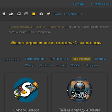
Русский
День / Ночь
Вход
Регистрация
Главная страница
→
Журнал
→
Творчество
→ «Bugonia» уверенно использует
соотношение 35-мм фотографии
«Bugonia» уверенно использует соотношение 35-мм фотографии
Приключения
Личная жизнь
Творчество
Техника
Уроки фото
Юмор
События
Бизнес
Хобби
Истории
СуперСнимки
Тайны и загадки Земли