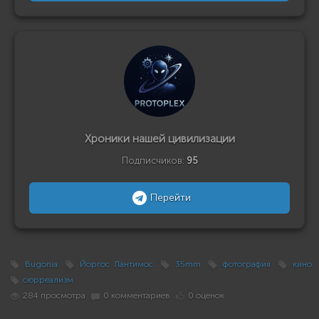
Хроники нашей цивилизации
Подписчиков:
95
Перейти
Bugonia
Йоргос Лантимос
35mm
фотография
кино
сюрреализм
284 просмотра
0 комментариев
0 оценок