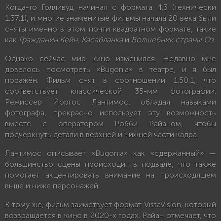
Когда-то Голливуд начинал с формата 4:3 (технически
1.37:1), и многие знаменитые фильмы начала 20 века были
сняты именно в этом почти квадратном формате, такие
как
Гражданин Кейн
,
Касабланка
и
Волшебник страны Оз
.
Однако сейчас мир кино изменился. Недавно мне
довелось посмотреть «Bugonia» в театре, и я был
поражён. Фильм снят в соотношении 1.50:1, что
соответствует классической 35-мм фотографии.
Режиссер Йоргос Лантимос, обладая навыками
фотографа, прекрасно использует эту возможность
вместе с оператором Робби Райаном, чтобы
подчеркнуть детали в верхней и нижней части кадра.
Лантимос описывает «Bugonia» как «сдержанный» —
большинство сцены происходит в подвале, что также
помогает акцентировать внимание на происходящем
выше и ниже персонажей.
К тому же, фильм заимствует формат VistaVision, который
возвращается в кино в 2020-х годах. Райан отмечает, что