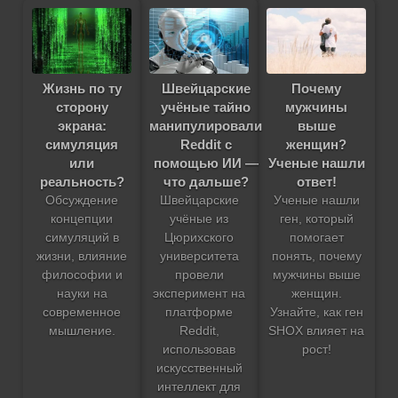
Жизнь по ту
Швейцарские
Почему
сторону
учёные тайно
мужчины
экрана:
манипулировали
выше
симуляция
Reddit с
женщин?
или
помощью ИИ —
Ученые нашли
реальность?
что дальше?
ответ!
Обсуждение
Швейцарские
Ученые нашли
концепции
учёные из
ген, который
симуляций в
Цюрихского
помогает
жизни, влияние
университета
понять, почему
философии и
провели
мужчины выше
науки на
эксперимент на
женщин.
современное
платформе
Узнайте, как ген
мышление.
Reddit,
SHOX влияет на
использовав
рост!
искусственный
интеллект для