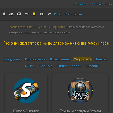
Русский
День / Ночь
Вход
Регистрация
Главная страница
→
Журнал
→
Творчество
→ Режиссер использует свою
камеру для сохранения жизни, потерь и любви
Режиссер использует свою камеру для сохранения жизни, потерь и любви
Приключения
Личная жизнь
Творчество
Техника
Уроки фото
Юмор
События
Бизнес
Хобби
Истории
СуперСнимки
Тайны и загадки Земли