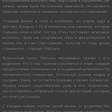
воспоминания и изучить мир. Выросший в окружении, где
запись жизни была постоянной практикой, он научился
замечать моменты и понимать человеческое поведение.
«Первый фильм я снял в колледже, но корни идут в
детство. Я вырос с Hi-8 любительской камерой, которая
снимала меня и мою сестру. Отец постоянно записывал
моменты, такие как спортивные игры и дни рождения. Я
любил это и сам стал снимать, получая от отца уроки
стриминга», - говорит Matsuno.
Творческий голос Matsuno неразрывно связан с его
видением. Его стиль съемки склоняется к вери, отдавая
предпочтение спонтанности и подлинной аутентичности
человеческого поведения. Используя ручные кадры и
средние планы, он остается близким к своим субъектам.
Музыка играет существенную роль в его творчестве,
часто становясь отправной точкой для историй, которые
он хочет рассказать.
С каждым новым этапом своей жизни, от родительства
до трудных испытаний, Matsuno адаптирует свой подход.