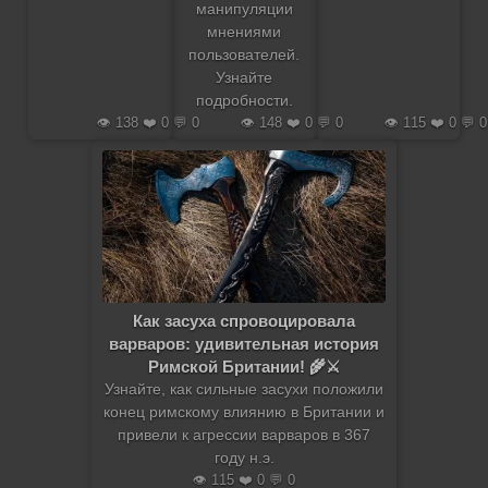
манипуляции
мнениями
пользователей.
Узнайте
подробности.
👁️ 138 ❤️ 0 💬 0
👁️ 148 ❤️ 0 💬 0
👁️ 115 ❤️ 0 💬 0
Как засуха спровоцировала
варваров: удивительная история
Римской Британии! 🌾⚔️
Узнайте, как сильные засухи положили
конец римскому влиянию в Британии и
привели к агрессии варваров в 367
году н.э.
👁️ 115 ❤️ 0 💬 0