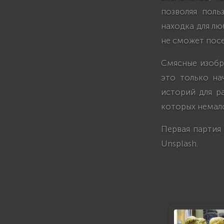
позволяя поль
находка для лю
не сможет пос
Смясные изобр
это только на
историй для ра
которых немал
Первая партия
Unsplash.