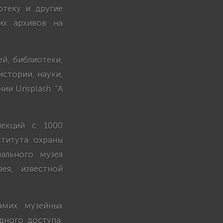
отеку и другие
их архивов на
й, библиотеки,
истории, науки,
ии Unsplash. “А
лекций с 1000
титута охраны
ального музея
ея, известной
амих музейных
дного доступа,