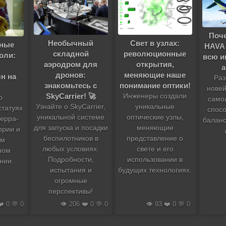
Поч
Свет в узлах:
Необычный
ьные
HAVA
революционные
складной
оли:
всю и
открытия,
аэродром для
меняющие наше
дронов:
н на
Раз
понимание оптики!
знакомьтесь с
?
новей
SkyCarrier! 🚀
Инженеры создали
о
само
уникальные
Узнайте о SkyCarrier,
статуях
спос
оптические узлы,
уникальной системе
ерра-
баланс
меняющие
для запуска и посадки
ории и
представление о
беспилотников в
ом
свете и его
любых условиях.
ном
использовании в
Подробности,
нии.
будущих технологиях.
испытания и
огромные
перспективы!
❤️ 0 💬 0
👁️ 206 ❤️ 0 💬 0
👁️ 93 ❤️ 0 💬 0