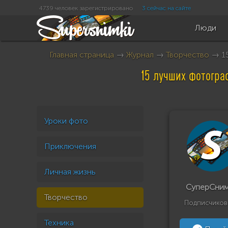
4739 человек зарегистрировано
3 сейчас на сайте
Люди
Главная страница
→
Журнал
→
Творчество
→ 15
15 лучших фотогра
Уроки фото
Приключения
Личная жизнь
СуперСни
Творчество
Подписчиков
Техника