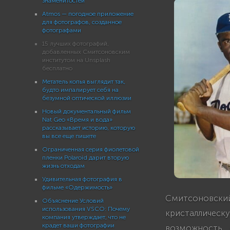
знаменитостей
Atmos — погодное приложение
для фотографов, созданное
фотографами
15 лучших фотографий,
добавленных Смитсоновским
институтом на Unsplash
бесплатно
Метатель копья выглядит так,
будто импалирует себя на
безумной оптической иллюзии
Новый документальный фильм
Nat Geo «Время и вода»
рассказывает историю, которую
вы все еще пишете
Ограниченная серия фиолетовой
пленки Polaroid дарит вторую
жизнь отходам
Удивительная фотография в
фильме «Одержимость»
Смитсоновский
Объяснение Условий
использования VSCO: Почему
кристаллическу
компания утверждает, что не
крадет ваши фотографии
возможность 