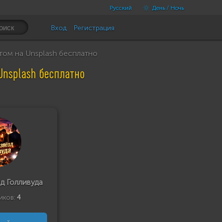
Русский
День / Ночь
Вход
Регистрация
ом на Unsplash бесплатно
Unsplash бесплатно
д Голливуда
иков:
4