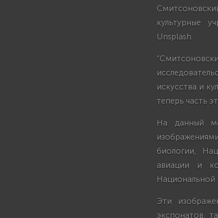
Смитсоновский
культурные у
Unsplash.
“Смитсоновски
исследовательс
искусства и ку
теперь часть эт
На данный мо
изображениям
биологии, На
авиации и ко
Национальной п
Эти изображе
экспонатов, т