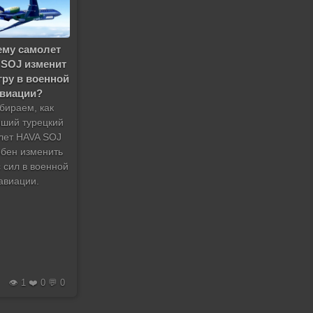
ему самолет
 SOJ изменит
гру в военной
авиации?
бираем, как
ший турецкий
лет HAVA SOJ
обен изменить
 сил в военной
авиации.
👁️ 1 ❤️ 0 💬 0