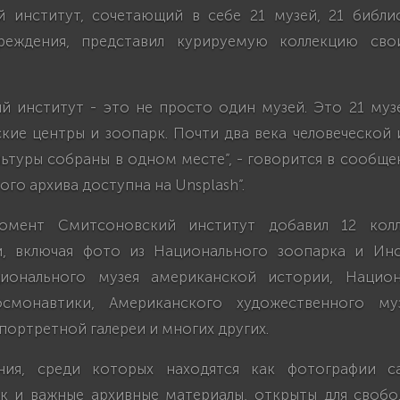
 институт, сочетающий в себе 21 музей, 21 библи
чреждения, представил курируемую коллекцию сво
й институт - это не просто один музей. Это 21 музе
кие центры и зоопарк. Почти два века человеческой 
льтуры собраны в одном месте”, - говорится в сообщен
ого архива доступна на Unsplash”.
мент Смитсоновский институт добавил 12 кол
и, включая фото из Национального зоопарка и Инс
ционального музея американской истории, Национ
смонавтики, Американского художественного муз
ортретной галереи и многих других.
ния, среди которых находятся как фотографии с
ак и важные архивные материалы, открыты для свобо