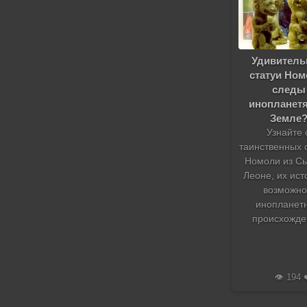
Удивител
статуи Ном
следы
инопланетя
Земле
Узнайте 
таинственных 
Номоли из Сь
Леоне, их ист
возможн
инопланет
происхожде
👁️ 194 