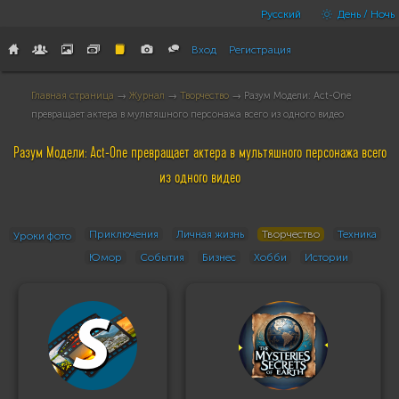
Русский
День / Ночь
Вход
Регистрация
Главная страница
→
Журнал
→
Творчество
→ Разум Модели: Act-One
превращает актера в мультяшного персонажа всего из одного видео
Разум Модели: Act-One превращает актера в мультяшного персонажа всего
из одного видео
Приключения
Личная жизнь
Творчество
Техника
Уроки фото
Юмор
События
Бизнес
Хобби
Истории