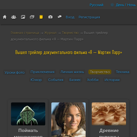
Русский
День / Ночь
Вход
Регистрация
Главная страница
→
Журнал
→
Творчество
→ Вышел трейлер
документального фильма «Я — Мартин Парр»
Вышел трейлер документального фильма «Я — Мартин Парр»
Приключения
Личная жизнь
Творчество
Техника
Уроки фото
Юмор
События
Бизнес
Хобби
Истории
Поймать
Древние
мошенников
вулканы