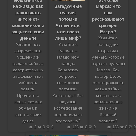
на живца: как
Марса: Что
Загадочные
распознать
нам
гуанчи:
интернет-
рассказывают
потомки
мошенников и
кратеры
Атлантиды
защитить свои
Езеро?
или всего
деньги
лишь миф?
Узнайте о
Узнайте, как
последних
Узнайте о
современные
открытиях
гуанчах –
мошенники
ученых, которые
загадочном
выдают себя за
изучают вулканы
народе
доверительных
Марса. Как
Канарских
знакомых и как
кратер Езеро
островов,
избежать
может раскрыть
возможных
потерь.
новые тайны,
потомках
Прочтите о
связанные с
Атлантиды! Как
новых схемах
возможностью
научные
обмана и
жизни на
исследования
защите своих
Красной
подтверждают
денег.
планете?
эту теорию?
👁️ 2 ❤️ 0 💬 0
👁️ 126 ❤️ 0 💬 0
👁️ 133 ❤️ 0 💬 0