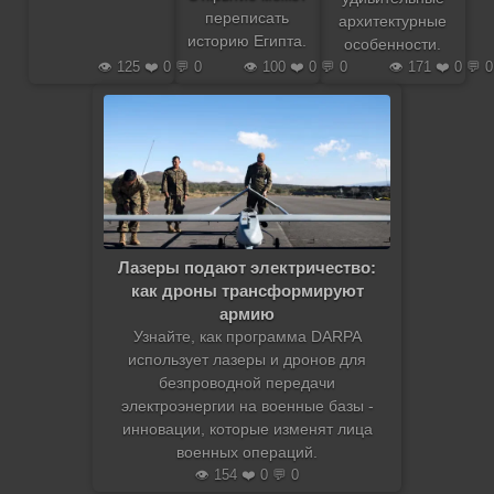
переписать
архитектурные
историю Египта.
особенности.
👁️ 125 ❤️ 0 💬 0
👁️ 100 ❤️ 0 💬 0
👁️ 171 ❤️ 0 💬 0
Лазеры подают электричество:
как дроны трансформируют
армию
Узнайте, как программа DARPA
использует лазеры и дронов для
безпроводной передачи
электроэнергии на военные базы -
инновации, которые изменят лица
военных операций.
👁️ 154 ❤️ 0 💬 0