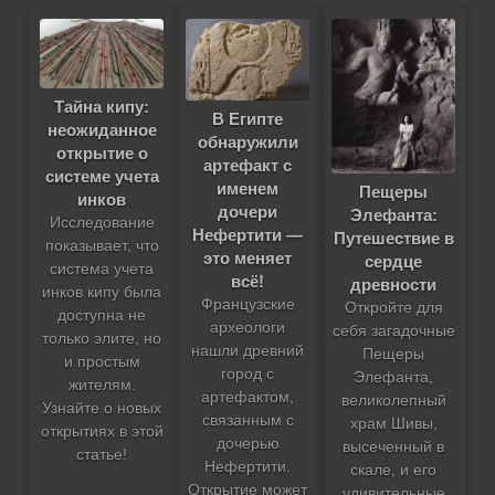
Тайна кипу:
В Египте
неожиданное
обнаружили
открытие о
артефакт с
системе учета
именем
Пещеры
инков
дочери
Элефанта:
Исследование
Нефертити —
Путешествие в
показывает, что
это меняет
сердце
система учета
всё!
древности
инков кипу была
Французские
Откройте для
доступна не
археологи
себя загадочные
только элите, но
нашли древний
Пещеры
и простым
город с
Элефанта,
жителям.
артефактом,
великолепный
Узнайте о новых
связанным с
храм Шивы,
открытиях в этой
дочерью
высеченный в
статье!
Нефертити.
скале, и его
Открытие может
удивительные