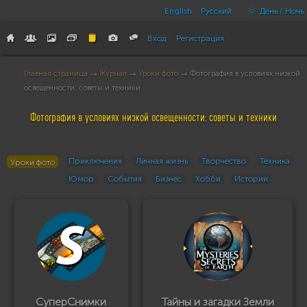
English
Русский
День / Ночь
Вход
Регистрация
Главная страница
→
Журнал
→
Уроки фото
→ Фотография в условиях низкой
освещенности: советы и техники
Фотография в условиях низкой освещенности: советы и техники
Приключения
Личная жизнь
Творчество
Техника
Уроки фото
Юмор
События
Бизнес
Хобби
Истории
СуперСнимки
Тайны и загадки Земли