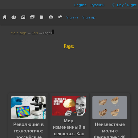
English
Русский
Day / Night
Sign in
Sign up
Main page
→
Carl
→ Pages
Pages
Мир,
Революция в
Неизвестные
измененный в
технологиях:
моли с
секретах: Как
российские
Филиппин: 40