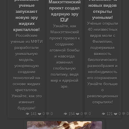
Манхэттенский
ученые
новых видов
проект создал
запускают
открыты
ядерную эру
новую эру
учеными!
💥🌌
жидких
Учёные открыли
Узнайте, как
кристаллов!
40 неизвестных
Манхэттенский
Российские
видов моли с
проект привел к
ученые из МФТИ
Филиппин,
созданию
разработали
подчеркивая
атомной бомбы
уникальную
важность
и навсегда
модель,
биологического
изменил
ускоряющую
разнообразия и
глобальную
создание
необходимость
политику, ведя
технологий на
его сохранения.
мир к ядерной
основе жидких
Узнайте больше
эре.
кристаллов.
о
Узнайте, как это
революционных
изменит
открытиях!
будущее!
👁️ 141 ❤️ 0 💬 0
👁️ 154 ❤️ 0 💬 0
👁️ 121 ❤️ 0 💬 0