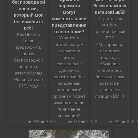
беспроводной
безэкипажных
паразиты
энергии,
катеров! 🌊🚀
могут
который мог
изменить наши
Изучите, как
бы изменить
представления
учебно-
всё!
о эволюции?
тренировочный
Как Никола
БЭК
Узнайте о
Тесла
«Макаровец»
потрясающем
предвосхитил
изменяет
открытии в
эпоху
подход к
Китае,
беспроводной
обучению
связанном с
энергии с
операторов
древними
автомобилем
безэкипажных
паразитами. Как
Pierce-Arrow в
катеров и
найденный
1931 году.
укрепляет
ископаемый
позиции ВМФ!
организм может
изменить наше
понимание
эволюции?
👁️ 259 ❤️ 0 💬 0
👁️ 133 ❤️ 0 💬 0
👁️ 159 ❤️ 0 💬 0