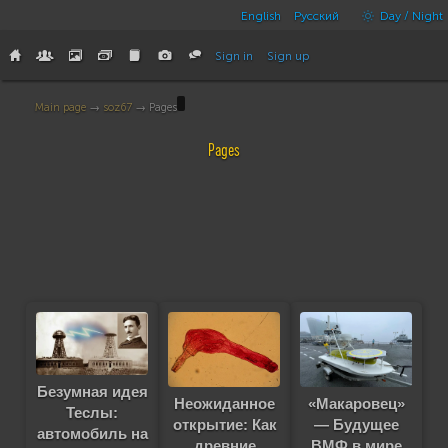
English
Русский
Day / Night
Sign in
Sign up
Main page
→
soz67
→ Pages
Pages
Безумная идея
«Макаровец»
Неожиданное
Теслы:
— Будущее
открытие: Как
автомобиль на
ВМФ в мире
древние