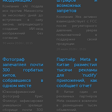
нюдфикацию
штрафов и
возможных
Компания xAI подала
запретов
иск против Миннесоты
за несколько дней до
Компания Xtra активно
вступления в силу
взаимодействует с FCC
закона, запрещающего
после регуляторного
создание ИИ-нюд
давления, уверяя
изображений без
пользователей в
согласия.
поддержке своей
30 июля 2026 г., 10:15
продукции.
28 июля 2026 г., 15:15
Фотограф
Партнёр Meta в
запечатлел почти
Китае разместил
300 горбатых
тысячи рекламы
китов,
для ‘nudify’
собравшихся в
приложений, как
одном месте
сообщает отчет
Южноафриканский
В Китае один из
фотограф Крис
рекламных партнёров
Фэллоус зафиксировал
Meta оказался вовлечён
уникальное зрелище:
в размещение тысяч
сборище почти 300
объявлений,