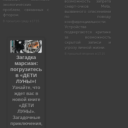
возможность запрета
экологических
смарт-очков Meta,
проблем, связанных с
вызванного опасениями
фтором.
по поводу
В прошлую среду в 17:15
конфиденциальности.
Устройства
подвергаются критике
за возможность
скрытой записи и
угрозу личной жизни.
В прошлый вторник в 13:15
Загадка
марсиан:
погрузитесь
в «ДЕТИ
ЛУНЫ»!
Узнайте, что
ждет вас в
новой книге
«ДЕТИ
ЛУНЫ».
Загадочные
приключения,