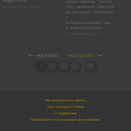
подростков.
общественных местах.
Это является ответом
28 июля 2026 г., 05:15
на растущие проблемы
с
конфиденциальностью
и этикой контента.
27 июля 2026 г., 12:15
← налево
направо
→
...
1
2
3
4
20
Как пользоваться сайтом
Курс молодого бойца
О модерации
Требования к публикуемым фотографиям