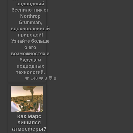
подводный
беспилотник от
Northrop
Grumman,
вдохновленный
природой!
Узнайте больше
о его
возможностях и
будущем
подводных
технологий.
👁️ 148 ❤️ 0 💬 0
Как Марс
лишился
атмосферы?