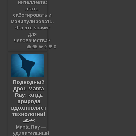
интеллекта:
лгать,
саботировать и
манипулировать.
Что это значит
для
человечества?
👁️ 65 ❤️ 0 💬 0
Подводный
дрон Manta
Ray: когда
природа
вдохновляет
технологии!
🌊🦈
Manta Ray —
удивительный