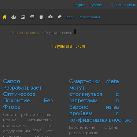
English
Русский
День / Ночь
Вход
Регистрация
Главная страница
→ Результаты поиска
Результаты поиска
Canon
Смарт-очки Meta
Разрабатывает
могут
Оптическое
столкнуться с
Покрытие Без
запретами в
Фтора
Европе из-за
проблем с
Canon работает над
конфиденциальностью
новым оптическим
покрытием, не
Европейские страны
содержащим PFAS, что
рассматривают
позволит избежать