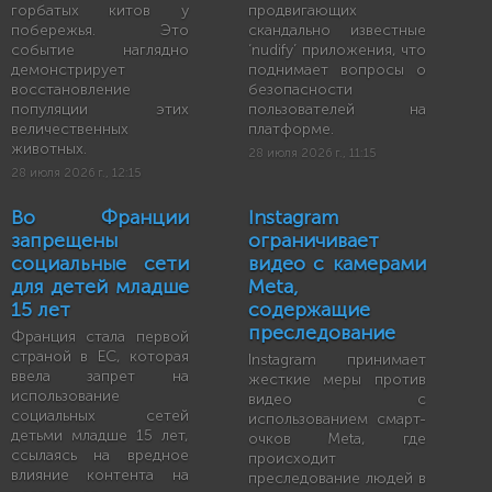
горбатых китов у
продвигающих
побережья. Это
скандально известные
событие наглядно
‘nudify’ приложения, что
демонстрирует
поднимает вопросы о
восстановление
безопасности
популяции этих
пользователей на
величественных
платформе.
животных.
28 июля 2026 г., 11:15
28 июля 2026 г., 12:15
Во Франции
Instagram
запрещены
ограничивает
социальные сети
видео с камерами
для детей младше
Meta,
15 лет
содержащие
преследование
Франция стала первой
страной в ЕС, которая
Instagram принимает
ввела запрет на
жесткие меры против
использование
видео с
социальных сетей
использованием смарт-
детьми младше 15 лет,
очков Meta, где
ссылаясь на вредное
происходит
влияние контента на
преследование людей в