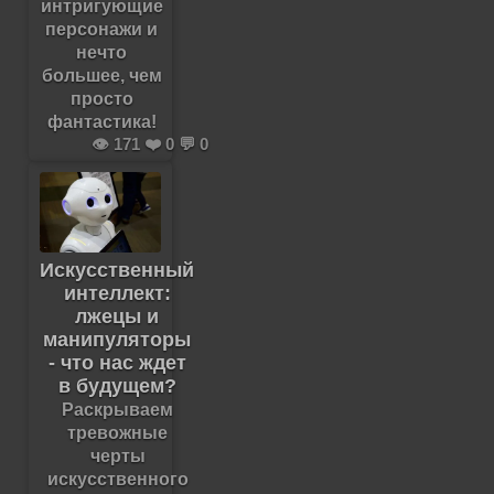
интригующие
персонажи и
нечто
большее, чем
просто
фантастика!
👁️ 171 ❤️ 0 💬 0
Искусственный
интеллект:
лжецы и
манипуляторы
- что нас ждет
в будущем?
Раскрываем
тревожные
черты
искусственного