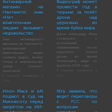
Антикварный
Видеограф может
магазин на
провести год в
Нантакете: знак
тюрьме за полёт
«Нет
дрона над
влиятельным
церковью во
лицам» вызывает
время Кубка мира
недовольство
Джон Александр Меза
столкнулся с
Знак антикварного
уголовными
магазина на Нантакете,
обвинениями после
запрещающий
короткого полета
влиятельным лицам
дрона во время
снимать видео, вызвал
Чемпионата мира по
споры и недовольство
футболу 2026 года.
среди контент-
креаторов.
В прошлый понедельник в
В прошлый понедельник в
14:15
17:45
Илон Маск и xAI
Xtra заявила, что
подают в суд на
ведет переговоры
Миннесоту перед
с FCC по
запретом на ИИ-
вопросам