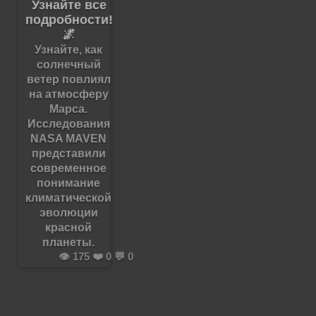
Узнайте все
подробности!
🌌
Узнайте, как
солнечный
ветер повлиял
на атмосферу
Марса.
Исследования
NASA MAVEN
представили
современное
понимание
климатической
эволюции
красной
планеты.
👁️ 175 ❤️ 0 💬 0