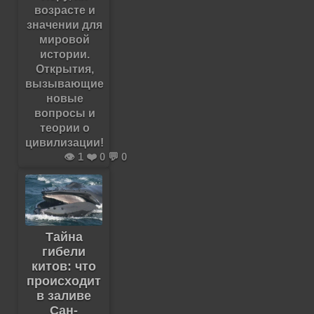
возрасте и
значении для
мировой
истории.
Открытия,
вызывающие
новые
вопросы и
теории о
цивилизации!
👁️ 1 ❤️ 0 💬 0
Тайна
гибели
китов: что
происходит
в заливе
Сан-