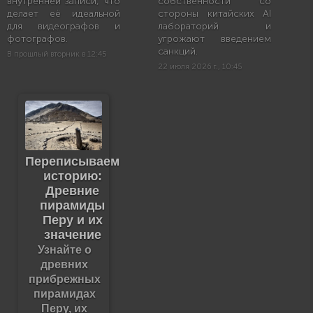
внутренней записи, что
собственности со
делает её идеальной
стороны китайских AI
для видеографов и
лабораторий и
фотографов.
угрожают введением
санкций.
В прошлый вторник в 12:45
22 июля 2026 г., 10:45
Переписываем
историю:
Древние
пирамиды
Перу и их
значение
Узнайте о
древних
прибрежных
пирамидах
Перу, их