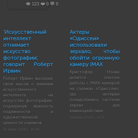
👁️ 123 ❤️ 0 💬 0
‘Искусственный
Актеры
интеллект
«Одиссеи»
отнимает
использовали
искусство
зеркало, чтобы
фотографии’,
обойти огромную
говорит Роберт
камеру IMAX
Ирвин
Кристофер Нолан
делится опытом
Роберт Ирвин высказал
работы с IMAX-камерой
свои мысли о влиянии
на съёмках «Одиссеи»,
искусственного
где актёрам
интеллекта на
понадобилась система
искусство фотографии,
зеркал для
подчеркнув важность
взаимодействия.
подлинности и
художественной
14 июля 2026 г., 11:15
ценности снимков.
21 июля 2026 г., 18:45