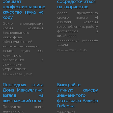
обещает
сосредоточиться
профессиональное
на творчестве
качество звука на
Adobe представила
ходу
своего нового AI
Assistant, который
GoPro анонсировала
готов облегчить работу
новый комплект
фотографов и
беспроводного
дизайнеров,
микрофона,
минимизируя рутинные
обеспечивающий
задачи.
высококачественную
запись звука для
24 июня 2026 г., 11:45
креаторов,
работающих с
различными
устройствами.
24 июня 2026 г., 15:45
Последняя книга
Выиграйте
Дона Макауллина:
личную камеру
взгляд на
знаменитого
вьетнамский опыт
фотографа Ральфа
Гибсона
Последняя книга
знаменитого
Уникальная