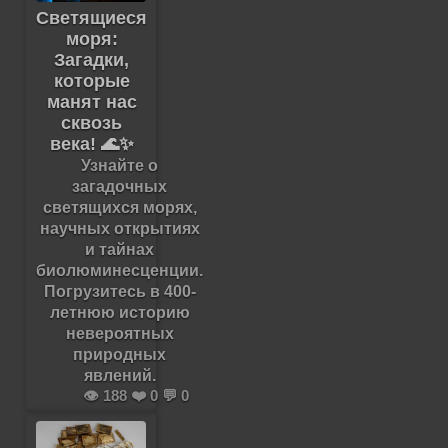
Светящиеся
моря:
Загадки,
которые
манят нас
сквозь
века! 🌊✨
Узнайте о
загадочных
светящихся морях,
научных открытиях
и тайнах
биолюминесценции.
Погрузитесь в 400-
летнюю историю
невероятных
природных
явлений.
👁️ 188 ❤️ 0 💬 0