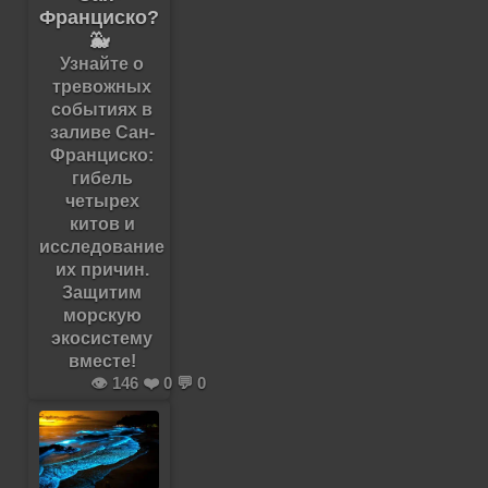
Франциско?
🐳
Узнайте о
тревожных
событиях в
заливе Сан-
Франциско:
гибель
четырех
китов и
исследование
их причин.
Защитим
морскую
экосистему
вместе!
👁️ 146 ❤️ 0 💬 0