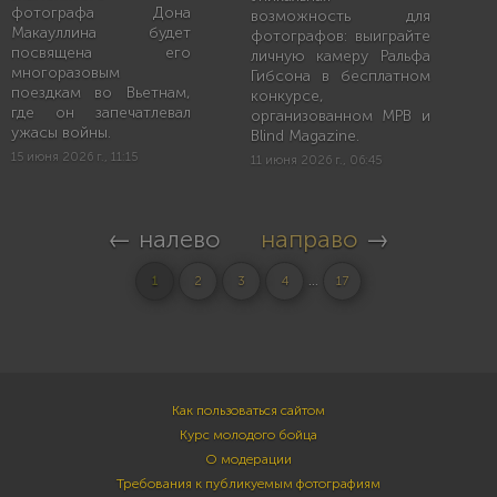
фотографа Дона
возможность для
Макауллина будет
фотографов: выиграйте
посвящена его
личную камеру Ральфа
многоразовым
Гибсона в бесплатном
поездкам во Вьетнам,
конкурсе,
где он запечатлевал
организованном MPB и
ужасы войны.
Blind Magazine.
15 июня 2026 г., 11:15
11 июня 2026 г., 06:45
← налево
направо
→
...
1
2
3
4
17
Как пользоваться сайтом
Курс молодого бойца
О модерации
Требования к публикуемым фотографиям