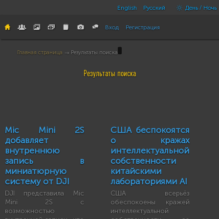
English
Русский
День / Ночь
Вход
Регистрация
Главная страница
→ Результаты поиска
Результаты поиска
Mic Mini 2S
США беспокоятся
добавляет
о кражах
внутреннюю
интеллектуальной
запись в
собственности
миниатюрную
китайскими
систему от DJI
лабораториями AI
DJI представила Mic
США всерьёз
Mini 2S с
обеспокоены кражей
возможностью
интеллектуальной