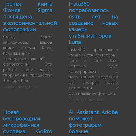
Третья книга
Insta360
Фонда Sigma
потребовалось
посвящена
пять лет на
экспериментальной
создание новых
фотографии
камер-
стабилизаторов
Фонд Sigma
Luna
анонсировал выход
книги «Trevor Key»,
Insta360 представила
посвященной
камеры-стабилизаторы
экспериментальной
Luna и Luna Ultra,
фотографии. Эта
которые будут
работа станет данью
конкурировать с
творческим процессам
популярными моделями
Тревора Кея.
DJI, внедряя новые
3 июля 2026 г., 13:15
технологии и
оригинальные функции.
29 июня 2026 г., 15:15
Новая
AI Assistant Adobe
беспроводная
поможет
микрофонная
фотографам
система GoPro
больше