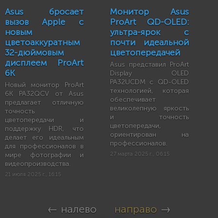
Asus бросает
Монитор Asus
вызов Apple с
ProArt QD-OLED:
новым
ультра-ярок с
цветоаккуратным
почти идеальной
32-дюймовым
цветопередачей
дисплеем ProArt
Asus представил ProArt
6K
Display OLED
PA32UCDM с QD-OLED
Новый монитор ProArt
технологией, которая
6K PA32QCV от Asus
обеспечивает
предлагает отличную
великолепную яркость
точность
и точность
цветопередачи и
цветопередачи,
поддержку HDR, что
ориентирован на
делает его идеальным
профессионалов.
для профессионалов в
мире фотографии и
27 марта 2025 г., 06:15
видеопроизводства.
21 июля 2025 г., 16:15
← налево
направо
→