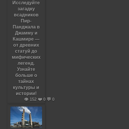
Исследуйте
загадку
всадников
Пир-
Панджала в
Джамму и
Кашмире —
от древних
статуй до
мифических
легенд.
Узнайте
больше о
тайнах
культуры и
истории!
👁️ 152 ❤️ 0 💬 0