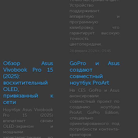
Устройство
поддерживает
аппаратную и
программную
калибровку, что
гарантирует высокую
точность
цветопередачи.
24 февраля 2026 г., 05:45
Обзор Asus
GoPro и Asus
Vivobook Pro 15
создают
(2025):
совместный
восхитительный
ноутбук ProArt
OLED,
На CES GoPro и Asus
привязанный к
анонсировали
сети
совместный проект по
созданию ноутбука
Ноутбук Asus Vivobook
ProArt GoPro Edition,
Pro 15 (2025)
специально
впечатляет своим
ориентированного под
OLED-экраном и
потребности контента-
мощными
креаторов.
характеристиками, но