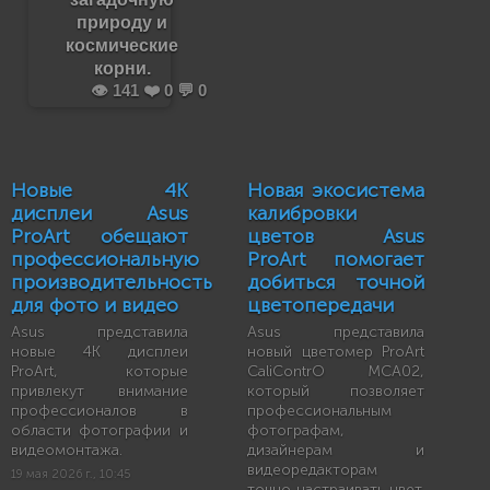
природу и
космические
корни.
👁️ 141 ❤️ 0 💬 0
Новые 4K
Новая экосистема
дисплеи Asus
калибровки
ProArt обещают
цветов Asus
профессиональную
ProArt помогает
производительность
добиться точной
для фото и видео
цветопередачи
Asus представила
Asus представила
новые 4K дисплеи
новый цветомер ProArt
ProArt, которые
CaliContrO MCA02,
привлекут внимание
который позволяет
профессионалов в
профессиональным
области фотографии и
фотографам,
видеомонтажа.
дизайнерам и
видеоредакторам
19 мая 2026 г., 10:45
точно настраивать цвет.