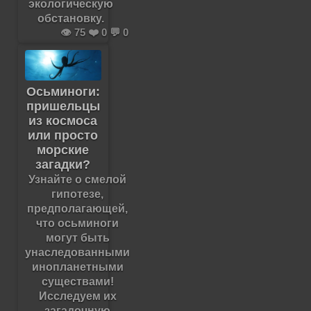
экологическую
обстановку.
👁️ 75 ❤️ 0 💬 0
Осьминоги:
пришельцы
из космоса
или просто
морские
загадки?
Узнайте о смелой
гипотезе,
предполагающей,
что осьминоги
могут быть
унаследованными
инопланетными
существами!
Исследуем их
загадочную