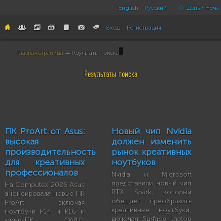
English
Русский
День / Ночь
Вход
Регистрация
Главная страница
→ Результаты поиска
Результаты поиска
ПК ProArt от Asus:
Новый чип Nvidia
высокая
должен изменить
производительность
рынок креативных
для креативных
ноутбуков
профессионалов
Nvidia и Microsoft
представили новый чип
На Computex 2026 Asus
RTX Spark, который
анонсировала новые ПК
обещает преобразить
ProArt, включая
креативные ноутбуки,
ноутбуки P14 и P16 и
включая Surface Laptop
мини-ПК QN10,