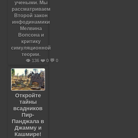
учеными. Мы
рассматриваем
Второй закон
инфодинамики
Мелвина
Вопсона и
критику
симуляционной
теории.
👁️ 136 ❤️ 0 💬 0
Откройте
тайны
всадников
Пир-
Панджала в
Джамму и
Кашмире!