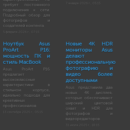
7 января 2026 г., 05:15
требует постоянного
подключения к сети.
Подробный обзор для
фотографов и
создателей контента.
5 февраля 2026 г., 07:15
Ноутбук Asus
Новые 4K HDR
ProArt P16:
мониторы Asus
мощность ПК и
делают
стиль MacBook
профессиональную
фотографию и
Asus ProArt P16
видео более
предлагает
высококлассные
доступными
характеристики в
Asus представила два
стильном корпусе,
новых 4K дисплея,
идеально подходя для
которые обеспечивают
креативных
широкий цветовой
профессионалов.
охват и HDR для
13 сентября 2025 г., 05:15
фотографов и
видеоредакторов.
31 июля 2025 г., 18:15