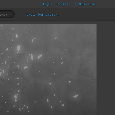
English
Русский
День / Ночь
Вход
Регистрация