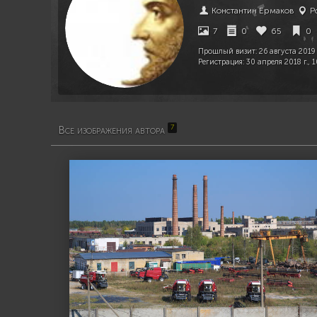
Константин Ермаков
Ро
7
0
65
0
Прошлый визит:
26 августа 2019 
Регистрация:
30 апреля 2018 г., 1
7
Все изображения автора