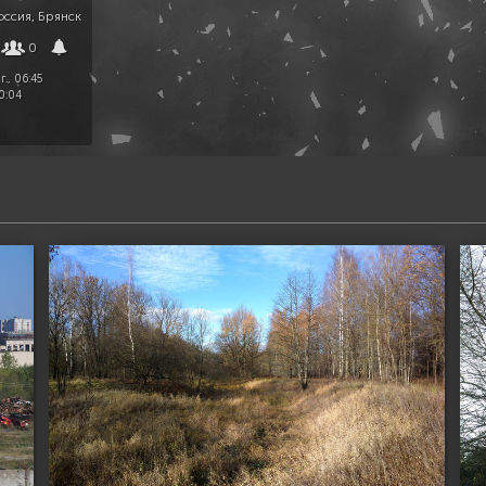
ссия, Брянск
0
г., 06:45
0:04