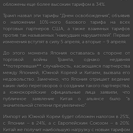
обложены еще более высоким тарифом в 34%.
Трамп назвал эти тарифы "Днем освобождения", объявив
о наложении 10%-ного базового тарифа на всех
торговых партнеров США, а также взаимных тарифов
против так называемых "наихудших нарушителей". Первые
изменения вступят в силу 5 апреля, а вторые – 9 апреля.
До этого момента Япония оставалась в стороне от
торговой войны Трампа, однако недавняя
**потерпевшая** случайность, касающаяся партнерства
между Японией, Южной Кореей и Китаем, вызвала его
недовольство. Замечено, что Япония отрицает ведение
каких-либо переговоров о создании такого партнерства,
а южнокорейские официальные лица заявили, что
публичное заявление Китая о альянсе было "в
значительной степени преувеличено".
Импорт из Южной Кореи будет обложен налогом в 25%,
с Японии – в 24%, а с Европейским Союзом – в 20%.
Китай же получит наибольшую нагрузку с новым тарифом