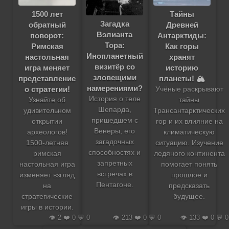
1500 лет
Тайны
Загадка
обратный
Древней
Вэлианта
поворот:
Антарктиды:
Тора:
Римская
Как горы
Инопланетный
настольная
хранят
визитёр со
игра меняет
историю
зловещими
представление
планеты! 🏔️
намерениями?
о стратегии!
Учёные раскрывают
История о теле
Узнайте об
тайны
Шепарда,
удивительном
Трансантарктических
пришедшем с
открытии
гор и их влияние на
Венеры, его
археологов!
климатическую
загадочных
1500-летняя
ситуацию. Изучение
способностях и
римская
ледяного континента
запретных
настольная игра
помогает понять
встречах в
изменяет взгляд
прошлое и
Пентагоне.
на
предсказать
стратегические
будущее.
игры в истории.
👁️ 2 ❤️ 0 💬 0
👁️ 213 ❤️ 0 💬 0
👁️ 133 ❤️ 0 💬 0