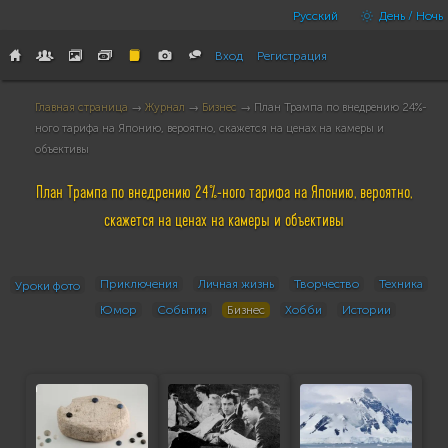
Русский
День / Ночь
Вход
Регистрация
Главная страница
→
Журнал
→
Бизнес
→ План Трампа по внедрению 24%-
ного тарифа на Японию, вероятно, скажется на ценах на камеры и
объективы
План Трампа по внедрению 24%-ного тарифа на Японию, вероятно,
скажется на ценах на камеры и объективы
Приключения
Личная жизнь
Творчество
Техника
Уроки фото
Юмор
События
Бизнес
Хобби
Истории