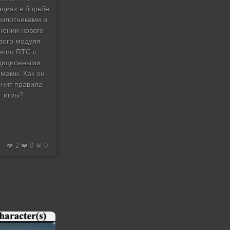
ациях в борьбе
пилотниками и
нении нового
вого модуля
ferno RTC с
диционными
емами. Как он
енит правила
игры?
👁️ 2 ❤️ 0 💬 0