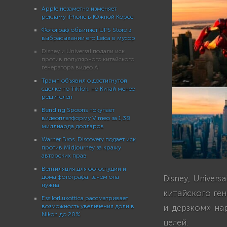
Apple незаметно изменяет
рекламу iPhone в Южной Корее
Фотограф обвиняет UPS Store в
выбрасывании его Leica в мусор
Disney и Universal подали иск
против популярного китайского
генератора видео AI
Трамп объявил о достигнутой
сделке по TikTok, но Китай менее
решителен
Bending Spoons покупает
видеоплатформу Vimeo за 1,38
миллиарда долларов
Warner Bros. Discovery подает иск
против Midjourney за кражу
авторских прав
Вентиляция для фотостудии и
Disney, Univer
дома фотографа: зачем она
нужна
китайского ге
EssilorLuxottica рассматривает
и дерзком» на
возможность увеличения доли в
Nikon до 20%
целей.