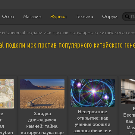
Фото
Магазин
Журнал
Техника
Форум
 и Universal подали иск против популярного китайского ген
sal подали иск против популярного китайского ген
Невероятное
Загадка
ие
Бесп
открытие: как
движущихся
я:
Как 
ученые обошли
камней: тайна,
ая
Изм
законы физики и
которую наука еще
глубин
Ра