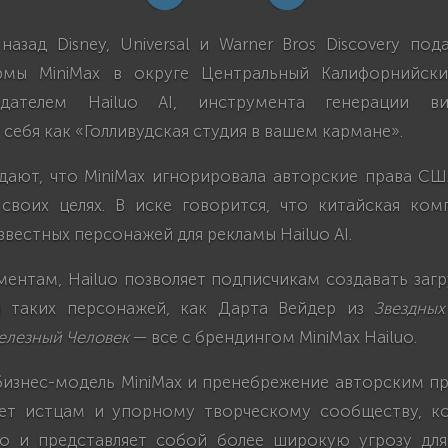
азад Disney, Universal и Warner Bros Discovery по
рмы MiniMax в округе Центральный Калифорнийский
адателем Hailuo AI, инструмента генерации в
себя как «Голливудская студия в вашем кармане».
дают, что MiniMax игнорировала авторские права США
своих целях. В иске говорится, что китайская ком
звестных персонажей для рекламы Hailuo AI.
ментам, Hailuo позволяет подписчикам создавать заг
я таких персонажей, как Дарта Вейдер из
Звездных
елезный Человек
— все с брендингом MiniMax Hailuo.
 бизнес-модель MiniMax и пренебрежение авторским п
ет истцам и упорному творческому сообществу, к
о и представляет собой более широкую угрозу дл