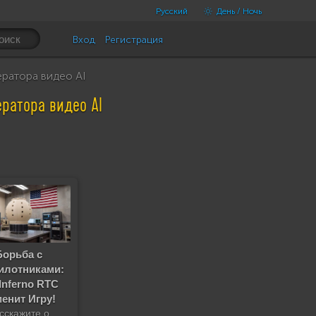
Русский
День / Ночь
Вход
Регистрация
ератора видео AI
ератора видео AI
Борьба с
илотниками:
Inferno RTC
енит Игру!
сскажите о