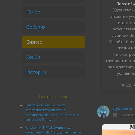
Земли! 
Удивитель
Юмор
открытие уч
гигантск
События
экосистема
глубинах Зе
Бизнес
Узнайте бол
жизни н
километро
Хобби
глубинах и о т
она адаптиру
Истории
условиям
👁️ 115 
Смотрите также
Кинокомпания Lionsgate
Дух сайта
испытывает трудности с
созданием фильмов на базе AI с
17 сентяб
помощью Runway
Алгоритм TikTok будет под
контролем США в сделке Трампа