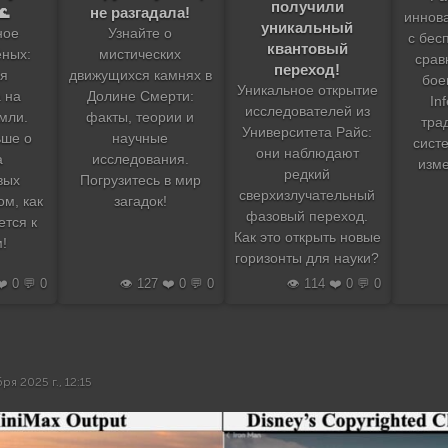
получили
не разгадала!
🌊
иннов
уникальный
Узнайте о
ное
с бес
квантовый
мистических
ёных:
срав
переход!
движущихся камнях в
ая
бое
Уникальное открытие
Долине Смерти:
 на
In
исследователей из
факты, теории и
мли.
тра
Университета Райс:
научные
ьше о
сист
они наблюдают
исследования.
а
изм
редкий
Погрузитесь в мир
вых
сверхизлучательный
загадок!
ом, как
фазовый переход.
ется к
Как это открыть новые
!
горизонты для науки?
❤️ 0 💬 0
👁️ 127 ❤️ 0 💬 0
👁️ 114 ❤️ 0 💬 0
ря 2025 г., 12:15