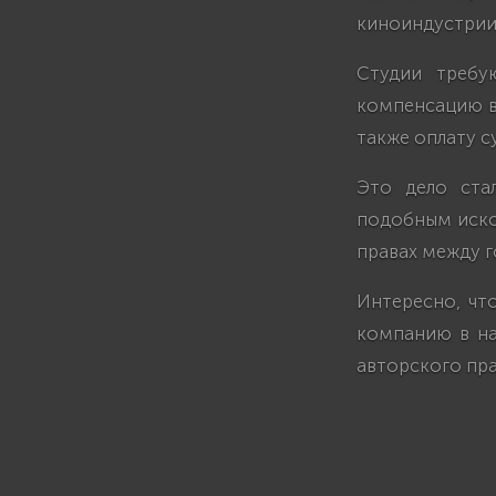
киноиндустрии
Студии требу
компенсацию в 
также оплату с
Это дело стал
подобным иско
правах между г
Интересно, что
компанию в на
авторского пра