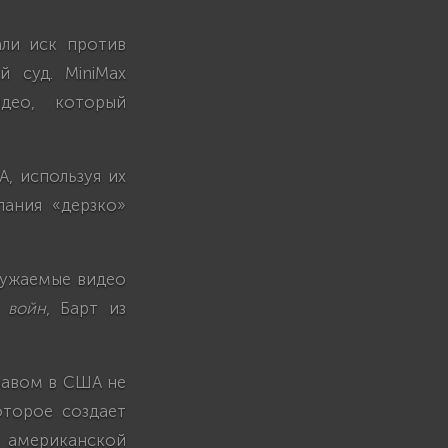
дали иск против
 суд. MiniMax
идео, который
, используя их
пания «дерзко»
ружаемые видео
 войн
, Барт из
равом в США не
оторое создает
я американской