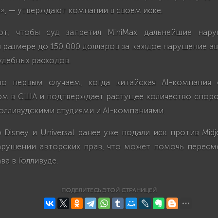
», — утверждают компании в своем иске.
ют, чтобы суд запретил MiniMax дальнейшие нар
размере до 150 000 долларов за каждое нарушение ав
удебных расходов.
о первым случаем, когда китайская AI-компания 
м в США и подтверждает растущее количество споро
олливудскими студиями и AI-компаниями.
 Disney и Universal ранее уже подали иск против Midj
рушении авторских прав, что может помочь пересм
ва в Голливуде.
ПОДЕЛИТЕСЬ ЭТОЙ СТРАНИЦЕЙ