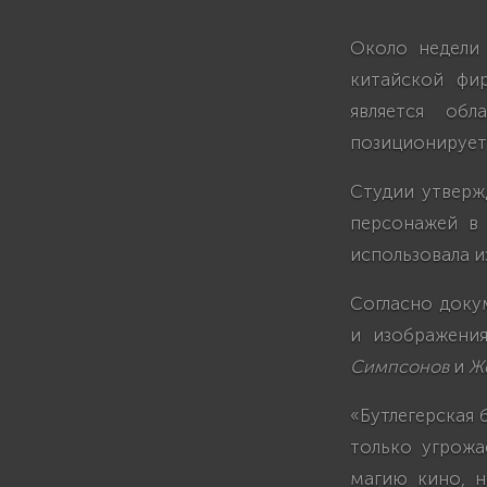
Около недели н
китайской фи
является обл
позиционирует 
Студии утверж
персонажей в 
использовала и
Согласно доку
и изображени
Симпсонов
и
Ж
«Бутлегерская
только угрожа
магию кино, н