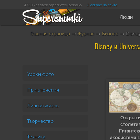
4738 человек зарегистрировано
2 сейчас на сайте
Люди
Главная страница
→
Журнал
→
Бизнес
→ Disney
Disney и Univer
Уроки фото
Приключения
Личная жизнь
Открыт
Творчество
столети
Гигантск
Техника
экосистема 