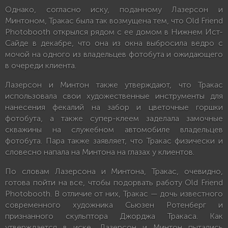
Однако, согласно иску, поданному Лазерсон и
Минтоном, Тракас была так возмущена тем, что Old Friend
Photobooth открылся рядом с ее домом в Нижнем Ист-
Сайде в декабре, что она из окна выбросила ведро с
мочой на одного из владельцев фотобута и ожидающего
в очереди клиента.
Лазерсон и Минтон также утверждают, что Тракас
использовала свои художественные инструменты для
нанесения фекалий на забор и цветочные горшки
фотобута, а также супер-клеем заделала замочные
скважины на служебном автомобиле владельцев
фотобута. Пара также заявляет, что Тракас физически и
словесно напала на Минтона на глазах у клиентов.
По словам Лазерсона и Минтона, Тракас, очевидно,
готова пойти на все, чтобы подорвать работу Old Friend
Photobooth. В отличие от них, Тракас — дочь известного
современного художника Сьюзен Ротенберг и
признанного скульптора Джорджа Тракаса. Как
утверждается в иске, Лазерсон и Минтон пытались