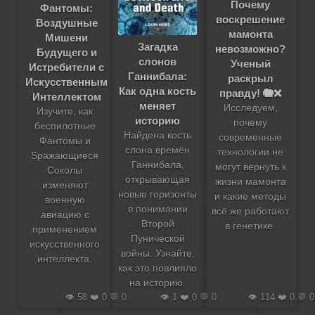
Почему
Фантомы:
воскрешение
Воздушные
мамонта
Мишени
Загадка
невозможно?
Будущего и
слонов
Ученый
Истребители с
Ганнибала:
раскрыл
Искусственным
Как одна кость
правду! 🐘❌
Интеллектом
меняет
Исследуем,
Изучите, как
историю
почему
беспилотные
Найдена кость
современные
Фантомы и
слона времён
технологии не
Sражающиеся
Ганнибала,
могут вернуть к
Соколы
открывающая
жизни мамонта
изменяют
новые горизонты
и какие методы
военную
в понимании
всё же работают
авиацию с
Второй
в генетике.
применением
Пунической
искусственного
войны. Узнайте,
интеллекта.
как это повлияло
на историю.
👁️ 58 ❤️ 0 💬 0
👁️ 1 ❤️ 0 💬 0
👁️ 114 ❤️ 0 💬 0