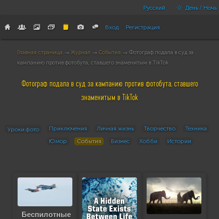
Русский
День / Ночь
Вход
Регистрация
Главная страница
→
Журнал
→
События
→ Фотограф подала в суд за
кампанию против фотобута, ставшего знаменитым в TikTok
Фотограф подала в суд за кампанию против фотобута, ставшего
знаменитым в TikTok
Приключения
Личная жизнь
Творчество
Техника
Уроки фото
Юмор
События
Бизнес
Хобби
Истории
Беспилотные