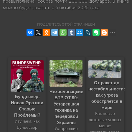
превыполнена, собрав почти 200,000 долларов. В книге
можно будет заказать с 6 октября 2025 года.
ПОДЕЛИТЕСЬ ЭТОЙ СТРАНИЦЕЙ
От ракет до
нестабильности:
Чехословацкие
как угроза
Бундесвер:
БТР OT-90:
обостряется в
Новая Эра или
Устаревшая
мире
Старые
техника на
Как новые
Проблемы?
передовой
ракетные угрозы
Изучаем, как
Украины
менят
Бундесвер
Устаревшие