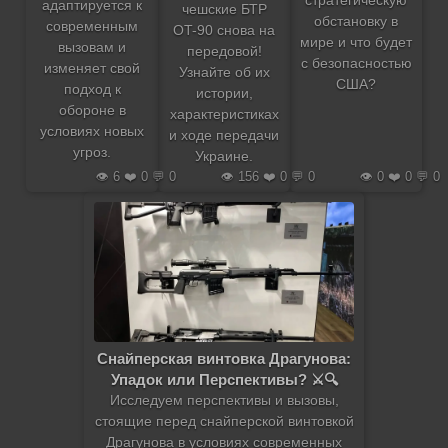
стратегическую
адаптируется к
чешские БТР
обстановку в
современным
OT-90 снова на
мире и что будет
вызовам и
передовой!
с безопасностью
изменяет свой
Узнайте об их
США?
подход к
истории,
обороне в
характеристиках
условиях новых
и ходе передачи
угроз.
Украине.
👁️ 6 ❤️ 0 💬 0
👁️ 156 ❤️ 0 💬 0
👁️ 0 ❤️ 0 💬 0
Снайперская винтовка Драгунова:
Упадок или Перспективы? ⚔️🔍
Исследуем перспективы и вызовы,
стоящие перед снайперской винтовкой
Драгунова в условиях современных