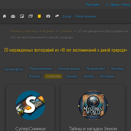
Русский
День / Ночь
Вход
Регистрация
Главная страница
→
Журнал
→
События
→ 20 награжденных фотографий из
«10 лет воспоминаний о дикой природе»
20 награжденных фотографий из «10 лет воспоминаний о дикой природе»
Приключения
Личная жизнь
Творчество
Техника
Уроки фото
Юмор
События
Бизнес
Хобби
Истории
СуперСнимки
Тайны и загадки Земли