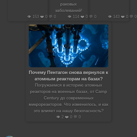
раковых
заболеваний!
👁️ 153 ❤️ 0 💬 0
👁️ 114 ❤️ 0 💬 0
👁️ 143 ❤️ 0 💬 0
Почему Пентагон снова вернулся к
атомным реакторам на базах?
Погружаемся в историю атомных
реакторов на военных базах, от Camp
Century до современных
микрореакторов. Что изменилось, и как
это влияет на нашу безопасность?
👁️ 2 ❤️ 0 💬 0