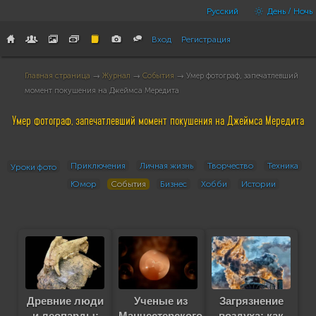
Русский
День / Ночь
Вход
Регистрация
Главная страница
→
Журнал
→
События
→ Умер фотограф, запечатлевший
момент покушения на Джеймса Мередита
Умер фотограф, запечатлевший момент покушения на Джеймса Мередита
Приключения
Личная жизнь
Творчество
Техника
Уроки фото
Юмор
События
Бизнес
Хобби
Истории
Древние люди
Ученые из
Загрязнение
и леопарды:
Манчестерского
воздуха: как