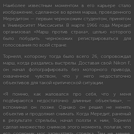
Наиболее известным моментом в его карьере стало
изображение, сделанное во время марша, проведенного
Мередитом — первым чернокожим студентом, принятом
в Университет Миссисипи. В марте 1966 года Мередит
организовал «Марш против страха», целью которого
было побудить чернокожих регистрироваться для
голосования по всей стране.
Торнелл, которому тогда было всего 26, сопровождал
марш, когда раздались выстрелы. Доставая свой Nikon F,
он начал фотографировать без моторного привода,
охваченное чувством, что у него недостаточно
объективов для такой критической ситуации.
«Я помню, как жаловался про себя, что у меня
подбираются недостаточно длинные объективы», —
вспоминал он позже. Однако он решил не менять
объектив и продолжил снимать. Когда Мередит, раненый
в результате стрельбы, начал ползти к ним, Торнелл
сделал множество снимков этого момента, полагая, что
его соперник мог запечатлеть стрелка. Тем не менее,