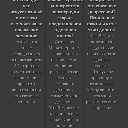
как
университета
это связано с
искусственный
перевернули
депрессией?
интеллект
старые
Печальные
изменяет наше
представления
факты и что с
понимание
о делении
этим делать!
эволюции
клеток!
Узнайте, как
Узнайте, как
Ученые из
загрязнение
новое
Манчестерского
воздуха влияет
исследование с
университета
на психическое
использованием
потрясли мир
здоровье.
ИИ открывает
биологии,
Учёные
новые горизонты
раскрыв новые
обнаружили
в понимании
аспекты
тревожную
древнего
клеточного
взаимосвязь
человечества и
деления и
между чистотой
его связей с
асимметричного
воздуха и
природой.
деления.
риском развития
Узнайте, как это
депрессии.
открытие влияет
на медицину и
понимание