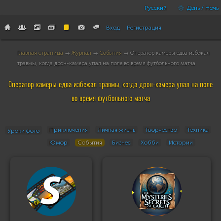
Русский
День / Ночь
Вход
Регистрация
Главная страница
→
Журнал
→
События
→ Оператор камеры едва избежал
травмы, когда дрон-камера упал на поле во время футбольного матча
Оператор камеры едва избежал травмы, когда дрон-камера упал на поле
во время футбольного матча
Приключения
Личная жизнь
Творчество
Техника
Уроки фото
Юмор
События
Бизнес
Хобби
Истории