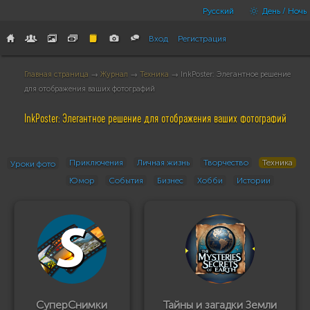
Русский
День / Ночь
Вход
Регистрация
Главная страница
→
Журнал
→
Техника
→ InkPoster: Элегантное решение
для отображения ваших фотографий
InkPoster: Элегантное решение для отображения ваших фотографий
Приключения
Личная жизнь
Творчество
Техника
Уроки фото
Юмор
События
Бизнес
Хобби
Истории
СуперСнимки
Тайны и загадки Земли