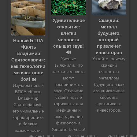
Удивительное
Скандий:
открытие:
металл
клетки
будущего,
человека
который
Новый БПЛА
слышат звук!
привлечет
«Князь
🔊
инвесторов
Владимир
Ученые
Узнайте, почему
Святославич»:
выяснили, что
скандий
как технологии
клетки человека
считается
меняют поле
могут
металлом
боя! 🚁
воспринимать
будущего и как
Изучаем новый
звук. Открытие
его уникальные
БПЛА «Князь
ставит новые
свойства
Владимир
горизонты для
притягивают
Святославич»,
медицины и
инвесторов.
его уникальные
исследования
характеристики
физиологии.
и боевые
Узнайте больше!
возможности.
👁️ 2 ❤️ 0 💬 0
👁️ 111 ❤️ 0 💬 0
👁️ 113 ❤️ 0 💬 0