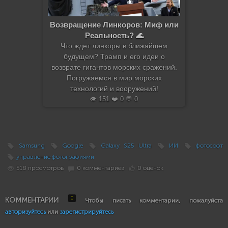
Возвращение Линкоров: Миф или
Реальность? 🌊
Что ждет линкоры в ближайшем
будущем? Трамп и его идеи о
возврате гигантов морских сражений.
Погружаемся в мир морских
технологий и вооружений!
👁️ 151 ❤️ 0 💬 0
Samsung
Google
Galaxy S25 Ultra
ИИ
фотософт
управление фотографиями
518 просмотров
0 комментариев
0 оценок
0
КОММЕНТАРИИ
Чтобы писать комментарии, пожалуйста
авторизуйтесь
или
зарегистрируйтесь