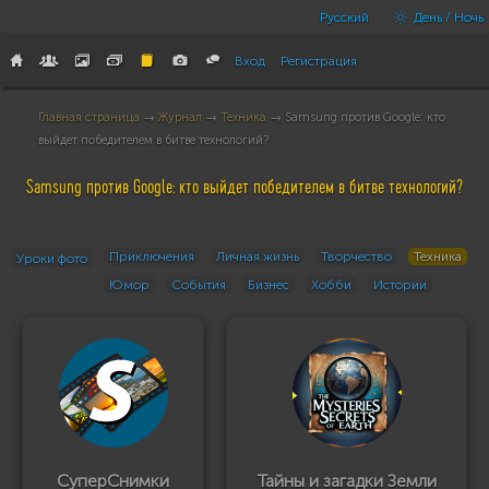
Русский
День / Ночь
Вход
Регистрация
Главная страница
→
Журнал
→
Техника
→ Samsung против Google: кто
выйдет победителем в битве технологий?
Samsung против Google: кто выйдет победителем в битве технологий?
Приключения
Личная жизнь
Творчество
Техника
Уроки фото
Юмор
События
Бизнес
Хобби
Истории
СуперСнимки
Тайны и загадки Земли