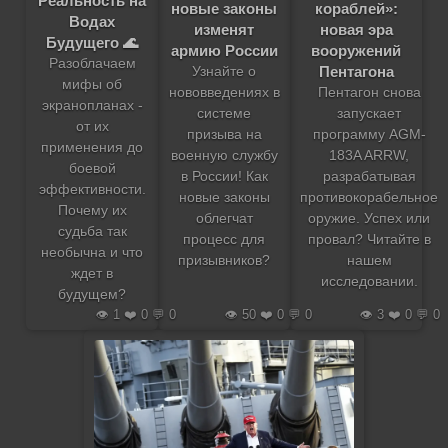
Реальность на
кораблей»:
новые законы
Водах
новая эра
изменят
Будущего 🌊
вооружений
армию России
Разоблачаем
Пентагона
Узнайте о
мифы об
Пентагон снова
нововведениях в
экранопланах -
запускает
системе
от их
программу AGM-
призыва на
применения до
183A ARRW,
военную службу
боевой
разрабатывая
в России! Как
эффективности.
противокорабельное
новые законы
Почему их
оружие. Успех или
облегчат
судьба так
провал? Читайте в
процесс для
необычна и что
нашем
призывников?
ждет в
исследовании.
будущем?
👁️ 1 ❤️ 0 💬 0
👁️ 50 ❤️ 0 💬 0
👁️ 3 ❤️ 0 💬 0