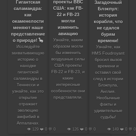
проекты ВВС
Гигантская
Загадочный
США: как FB-
саламандра:
Блэкпул:
22 и FB-23
как
история
могли
окаменелости
корабля, что
изменить
меняют наше
не сдался
авиацию
представление
бурям
о природе! 🦕
Узнайте, каким
времени!
образом могли
Исследуйте
Узнайте, как
бы изменить
захватывающую
HMS Foudroyant
воздушные силы
историю о
бросил вызов
США проекты
находке
времени и
FB-22 и FB-23, и
гигантской
оставил свой
какие
саламандры в
след в истории
интересные
Теннесси и
Блэкпула,
особенности они
узнайте, как это
Англия.
представляли.
открытие
Необычные
отражает
факты и
эволюцию
удивительные
амфибий в
судьбы!
Аппалачах.
👁️ 129 ❤️ 0 💬 0
👁️ 126 ❤️ 0 💬 0
👁️ 149 ❤️ 0 💬 0