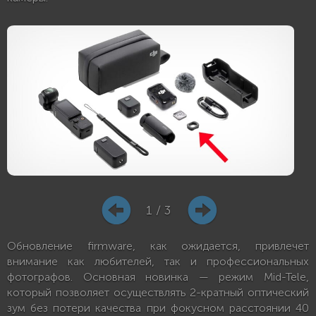
1 / 3
Обновление firmware, как ожидается, привлечет
внимание как любителей, так и профессиональных
фотографов. Основная новинка — режим Mid-Tele,
который позволяет осуществлять 2-кратный оптический
зум без потери качества при фокусном расстоянии 40