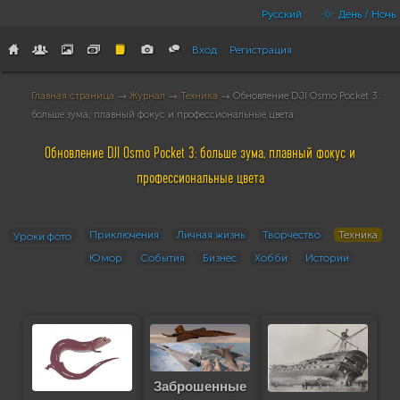
Русский
День / Ночь
Вход
Регистрация
Главная страница
→
Журнал
→
Техника
→ Обновление DJI Osmo Pocket 3:
больше зума, плавный фокус и профессиональные цвета
Обновление DJI Osmo Pocket 3: больше зума, плавный фокус и
профессиональные цвета
Приключения
Личная жизнь
Творчество
Техника
Уроки фото
Юмор
События
Бизнес
Хобби
Истории
Заброшенные