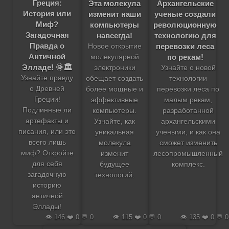
Греция:
Эта молекула
Архангельские
История или
изменит наши
ученые создали
Миф?
компьютеры
революционную
Загадочная
навсегда!
технологию для
Правда о
перевозки леса
Новое открытие
Античной
по рекам!
молекулярной
Элладе! 🌞🏛️
электроники
Узнайте о новой
Узнайте правду
обещает создать
технологии
о Древней
более мощные и
перевозки леса по
Греции!
эффективные
малым рекам,
Подлинные ли
компьютеры.
разработанной
артефакты и
Узнайте, как
архангельскими
писания, или это
уникальная
учеными, и как она
всего лишь
молекула
сможет изменить
миф? Откройте
изменит
лесопромышленный
для себя
будущее
комплекс.
загадочную
технологий.
историю
античной
Эллады!
👁️ 146 ❤️ 0 💬 0
👁️ 115 ❤️ 0 💬 0
👁️ 135 ❤️ 0 💬 0