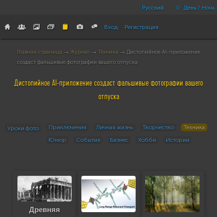
Русский
День / Ночь
Вход
Регистрация
Главная страница
→
Журнал
→
Техника
→ Дистопийное AI-приложение
создаст фальшивые фотографии вашего отпуска
Дистопийное AI-приложение создаст фальшивые фотографии вашего
отпуска
Приключения
Личная жизнь
Творчество
Техника
Уроки фото
Юмор
События
Бизнес
Хобби
Истории
Древняя