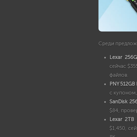
Среди предлож
Lexar 256
сейчас $35
файлов.
PNY 512GB 
с купоном,
SanDisk 2
$84, прове
Lexar 2TB
$1,450, се
8K.