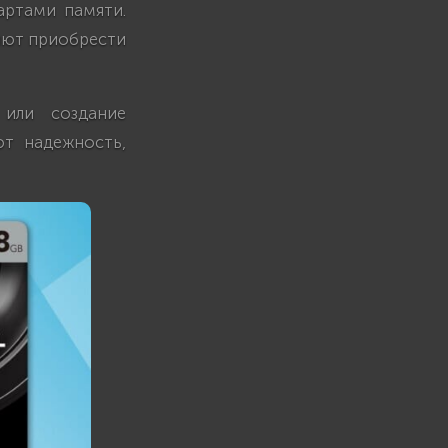
артами памяти.
ляют приобрести
или создание
т надежность,