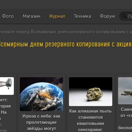
Фото
Магазин
Журнал
Техника
Форум
омьте перед Всемирным днем резервного копирования с а
Всемирным днем резервного копирования с акция
тт:
торая
Само
Как алмазная пыль
 На
от «г
Угроза с неба: как
становится
я
пролетающие
квантовыми
о
беспо
звёзды могут
сенсорами:
тте