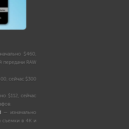
ачально $460,
ой передачи RAW
00, сейчас $300
но $112, сейчас
афов.
d
— изначально
й съемки в 4K и