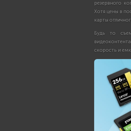
резервного ко
Хотя цены в по
карты отличног
Будь то съе
видеоконтент
скорость и емк