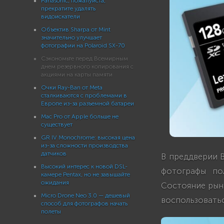
Panasonic, пожалуйста,
прекратите удалять
видоискатели
Объектив Sharpa от Mint
значительно улучшает
фотографии на Polaroid SX-70
Сэкономьте перед Всемирным
днем резервного копирования с
акциями на карты памяти
Очки Ray-Ban от Meta
сталкиваются с проблемами в
Европе из-за разъемной батареи
Mac Pro от Apple больше не
существует
GR IV Monochrome: высокая цена
из-за сложности производства
датчиков
В преддверии 
Высокий интерес к новой DSL-
фотографы по
камере Pentax, но не завышайте
ожидания
Состояние рын
Micro Drone Neo 3.0 — дешевый
воспользоватьс
способ для фотографов начать
полеты