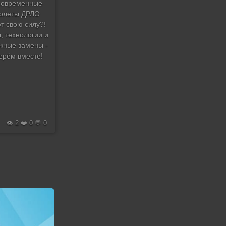
современные
олеты ДРЛО
т свою силу?!
, технологии и
жные замены -
ерём вместе!
👁️ 2 ❤️ 0 💬 0