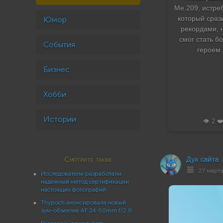
Me.209, истре
который сраз
Юмор
рекордами, 
смог стать б
События
героем.
Бизнес
Хобби
Истории
👁️ 2 ❤
Смотрите также
Дух сайта
27 марта 
Исследователи разработали
надежный метод сертификации
настоящих фотографий
Thypoch анонсировала новый
зум-объектив AF 24-50mm f/2.8