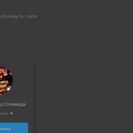
 обновить свое
д Голливуда
иков:
4
рейти