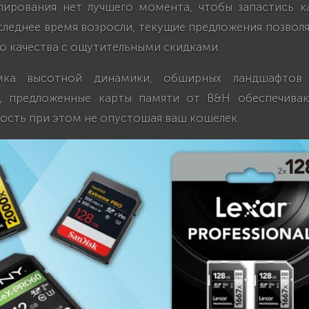
пирования нет лучшего момента, чтобы запастись к
следнее время возросли, текущие предложения позво
о качества с ощутительными скидками.
мка высотной динамики, обширных ландшафтов 
а, предложенные карты памяти от B&H обеспечиваю
ость при этом не опустошая ваш кошелек.