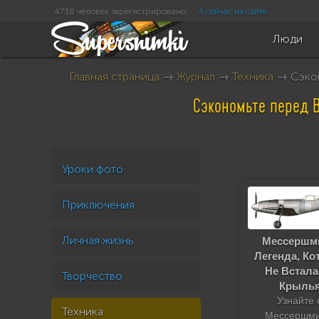
4738 человек зарегистрировано
4 сейчас на сайте
Люди
Главная страница
→
Журнал
→
Техника
→ Сэкон
Сэкономьте перед 
Уроки фото
Приключения
Личная жизнь
Мессершми
Легенда, Ко
Не Встала
Творчество
Крыль
Узнайте 
Техника
Мессершми