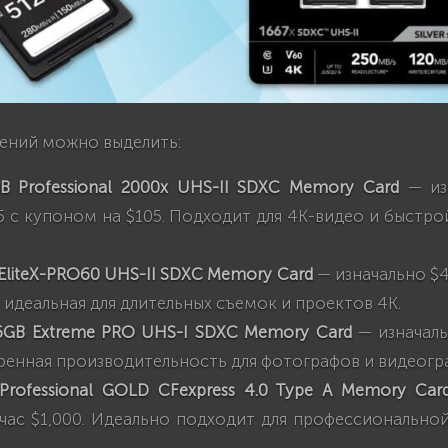
ений можно выделить:
GB Professional 2000x UHS-II SDXC Memory Card
— изн
5 с купоном на $105. Подходит для 4K-видео и быстр
EliteX-PRO60 UHS-II SDXC Memory Card
— изначально $4
 идеальная для длительных съемок и проектов 4K.
56GB Extreme PRO UHS-I SDXC Memory Card
— изначаль
ренная производительность для фотографов и видеогр
 Professional GOLD CFexpress 4.0 Type A Memory Car
йчас $1,000. Идеально подходит для профессионально