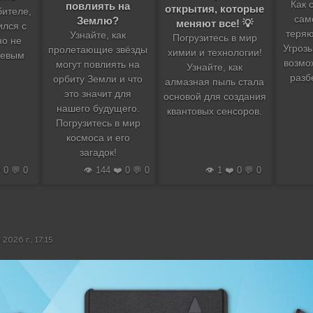
Как 
повлиять на
открытия, которые
бителе,
сам
Землю?
меняют все! 💡
ился с
теряю
Узнайте, как
Погрузитесь в мир
но не
Угрозы
пролетающие звёзды
химии и технологии!
оевым
возмо
могут повлиять на
Узнайте, как
разб
орбиту Земли и что
алмазная пыль стала
это значит для
основой для создания
нашего будущего.
квантовых сенсоров.
Погрузитесь в мир
космоса и его
загадок!
️ 0 💬 0
👁️ 144 ❤️ 0 💬 0
👁️ 1 ❤️ 0 💬 0
2026 г., 17:15