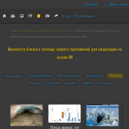
Русский
День / Ночь
Вход
Регистрация
Главная страница
→
Журнал
→
Техника
→ Миннесота близка к полному
запрету приложений для нюдизации на основе ИИ
Миннесота близка к полному запрету приложений для нюдизации на
основе ИИ
Приключения
Личная жизнь
Творчество
Техника
Уроки фото
Юмор
События
Бизнес
Хобби
Истории
Леса мира: от