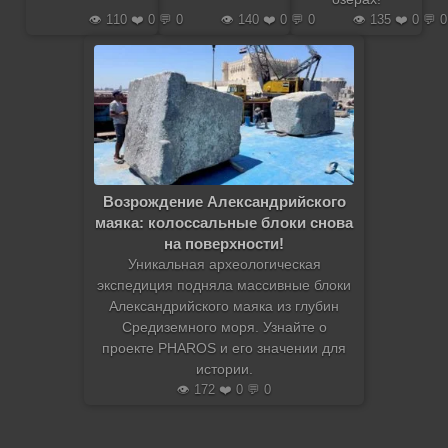
👁️ 110 ❤️ 0 💬 0
👁️ 140 ❤️ 0 💬 0
👁️ 135 ❤️ 0 💬 0
Возрождение Александрийского
маяка: колоссальные блоки снова
на поверхности!
Уникальная археологическая
экспедиция подняла массивные блоки
Александрийского маяка из глубин
Средиземного моря. Узнайте о
проекте PHAROS и его значении для
истории.
👁️ 172 ❤️ 0 💬 0