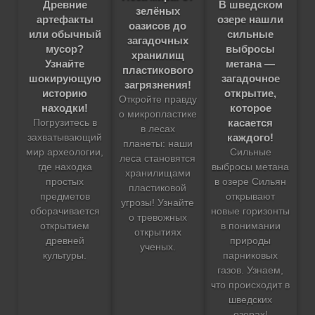
В шведском
Древние
зелёных
озере нашли
артефакты
оазисов до
сильные
или обычный
загадочных
выбросы
мусор?
хранилищ
метана —
Узнайте
пластикового
загадочное
шокирующую
загрязнения!
открытие,
историю
Откройте правду
которое
находки!
о микропластике
касается
Погрузитесь в
в лесах
каждого!
захватывающий
планеты: наши
Сильные
мир археологии,
леса становятся
выбросы метана
где находка
хранилищами
в озере Сильян
простых
пластиковой
открывают
предметов
угрозы! Узнайте
новые горизонты
оборачивается
о тревожных
в понимании
открытием
открытиях
природы
древней
ученых.
парниковых
культуры.
газов. Узнаем,
что происходит в
шведских
озерах!