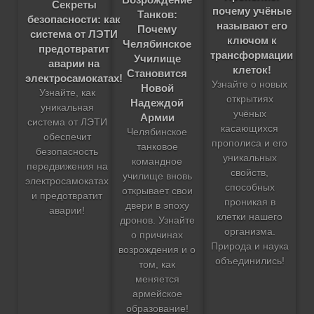
Секреты
почему учёные
Танков:
безопасности: как
называют его
Почему
система от ЛЭТИ
ключом к
Челябинское
предотвратит
трансформации
Училище
аварии на
клеток!
Становится
электросамокатах!
Узнайте о новых
Новой
Узнайте, как
открытиях
Надеждой
уникальная
учёных
Армии
система от ЛЭТИ
касающихся
Челябинское
обеспечит
прополиса и его
танковое
безопасность
уникальных
командное
передвижения на
свойств,
училище вновь
электросамокатах
способных
открывает свои
и предотвратит
проникая в
двери в эпоху
аварии!
клетки нашего
дронов. Узнайте
организма.
о причинах
Природа и наука
возрождения и о
объединились!
том, как
меняется
армейское
образование!