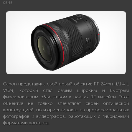
05:45
Canon представила свой новый об'єктив RF 24mm f/1.4 L
VCM, который стал самым широким и быстрым
фиксированным объективом в рамках RF линейки. Этот
объектив не только впечатляет своей оптической
конструкцией, но и ориентирован на профессиональных
фотографов и видеографов, работающих с гибридными
форматами контента.