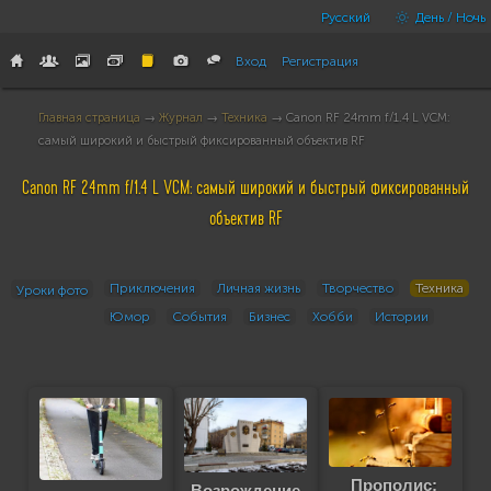
Русский
День / Ночь
Вход
Регистрация
Главная страница
→
Журнал
→
Техника
→ Canon RF 24mm f/1.4 L VCM:
самый широкий и быстрый фиксированный объектив RF
Canon RF 24mm f/1.4 L VCM: самый широкий и быстрый фиксированный
объектив RF
Приключения
Личная жизнь
Творчество
Техника
Уроки фото
Юмор
События
Бизнес
Хобби
Истории
Прополис:
Возрождение