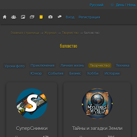
Русский
День / Ночь
Вход
Регистрация
Главная страница
→
Журнал
→
Творчество
→ баловство
баловство
Приключения
Личная жизнь
Творчество
Техника
Уроки фото
Юмор
События
Бизнес
Хобби
Истории
СуперСнимки
Тайны и загадки Земли