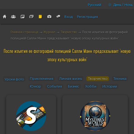
Русский
День / Ночь
Вход
Регистрация
Главная страница
→
Журнал
→
Творчество
→ После изъятия ее фотографий
полицией Салли Манн предсказывает 'новую эпоху культурных войн'
После изъятия ее фотографий полицией Салли Манн предсказывает 'новую
эпоху культурных войн'
Приключения
Личная жизнь
Творчество
Техника
Уроки фото
Юмор
События
Бизнес
Хобби
Истории