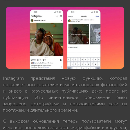
Instagram представил новую функцию, которая
позволяет пользователям изменять порядок фотографий
и видео в карусельных публикациях даже после их
публикации. Это значительное обновление было
запрошено фотографами и пользователями сети на
протяжении длительного времени.
С выходом обновления теперь пользователи могут
изменять последовательность медиафайлов в карусели,