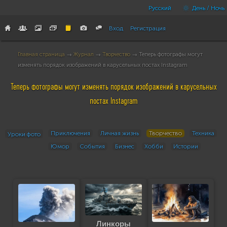
Русский
День / Ночь
Вход
Регистрация
Главная страница
→
Журнал
→
Творчество
→ Теперь фотографы могут
изменять порядок изображений в карусельных постах Instagram
Теперь фотографы могут изменять порядок изображений в карусельных
постах Instagram
Приключения
Личная жизнь
Творчество
Техника
Уроки фото
Юмор
События
Бизнес
Хобби
Истории
Линкоры