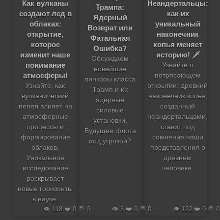
Как вулканы
Неандертальцы:
Трампа:
создают лед в
как их
Ядерный
облаках:
уникальный
Возврат или
открытие,
наконечник
Фатальная
которое
копья меняет
Ошибка?
изменит наше
историю! 🗡️
Обсуждаем
понимание
Узнайте о
новейшие
атмосферы!
потрясающем
линкоры класса
Узнайте, как
открытии: древний
Трамп и их
вулканический
наконечник копья,
ядерные
пепел влияет на
созданный
силовые
атмосферные
неандертальцами,
установки.
процессы и
ставит под
Будущее флота
формирование
сомнение наши
под угрозой?
облаков.
представления о
Уникальное
древнем
исследование
человеке.
раскрывает
новые горизонты
в науке.
👁️ 118 ❤️ 0 💬 0
👁️ 3 ❤️ 0 💬 0
👁️ 122 ❤️ 0 💬 0