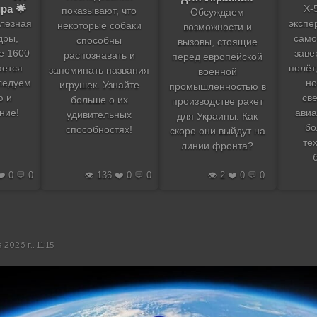
ра 🌟
X-
показывают, что
Обсуждаем
экспе
елезная
некоторые собаки
возможности и
само
дры,
способны
вызовы, стоящие
заве
е 1600
распознавать и
перед европейской
полёт
ается
запоминать названия
военной
но
ледуем
игрушек. Узнайте
промышленностью в
св
ю и
больше о их
производстве ракет
авиа
ние!
удивительных
для Украины. Как
бо
способностях!
скоро они выйдут на
те
линии фронта?
❤️ 0 💬 0
👁️ 136 ❤️ 0 💬 0
👁️ 2 ❤️ 0 💬 0
 2026 г., 11:15