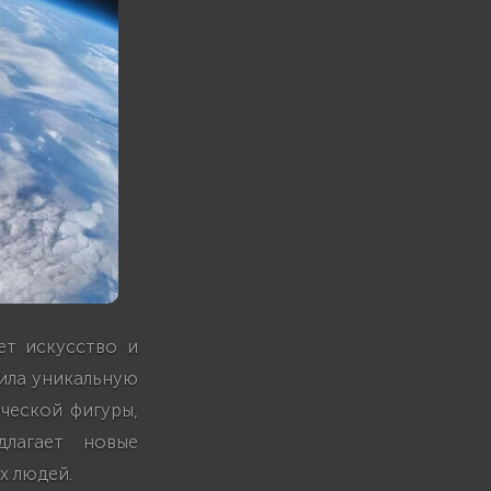
ет искусство и
вила уникальную
ческой фигуры,
длагает новые
х людей.