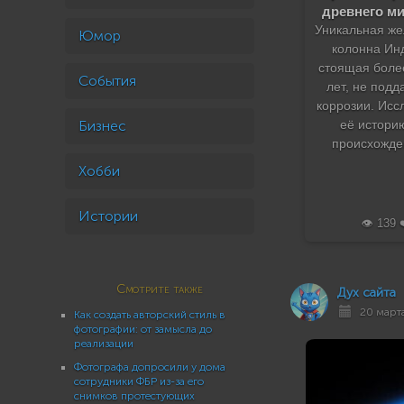
древнего ми
Уникальная ж
Юмор
колонна Ин
стоящая боле
События
лет, не подд
коррозии. Исс
Бизнес
её истори
происхожде
Хобби
Истории
👁️ 139 
Смотрите также
Дух сайта
20 марта
Как создать авторский стиль в
фотографии: от замысла до
реализации
Фотографа допросили у дома
сотрудники ФБР из-за его
снимков протестующих