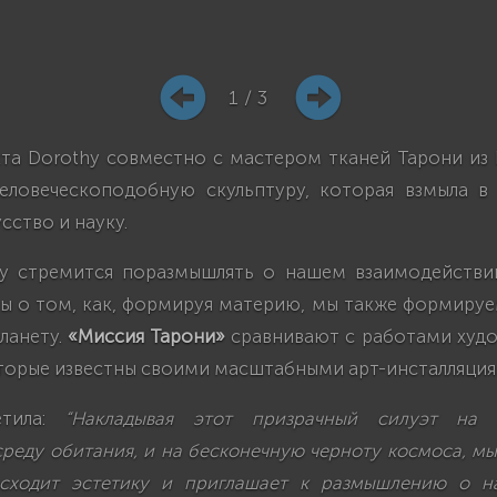
1 / 3
та Dorothy совместно с мастером тканей Тарони из 
еловеческоподобную скульптуру, которая взмыла в
сство и науку.
y стремится поразмышлять о нашем взаимодействи
ы о том, как, формируя материю, мы также формируе
ланету.
«Миссия Тарони»
сравнивают с работами худ
оторые известны своими масштабными арт-инсталляция
етила:
“Накладывая этот призрачный силуэт на 
реду обитания, и на бесконечную черноту космоса, мы
осходит эстетику и приглашает к размышлению о н