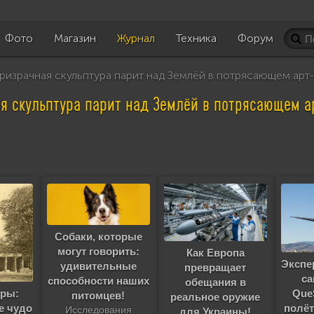
Фото
Магазин
Журнал
Техника
Форум
израчная скульптура парит над Землёй в потрясающем арт
я скульптура парит над Землёй в потрясающем а
Собаки, которые
могут говорить:
Как Европа
Экспе
удивительные
превращает
са
способности наших
обещания в
Que
дры:
питомцев!
реальное оружие
полёт
е чудо
Исследования
для Украины!