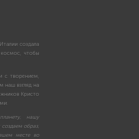
Италии создала
 космос, чтобы
и с творением,
м наш взгляд на
ожников Кристо
ми.
планету, нашу
 создаем образ,
ашем месте во