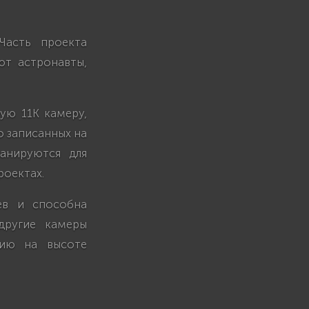
Часть проекта
ют астронавты,
ую 11K камеру,
о записанных на
анируются для
роектах.
ев и способна
другие камеры
цию на высоте