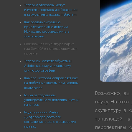
Теперь фотографы могут
изменять порядок изображений
в карусельных постах Instagram
Как создать визуально
привлекательные истории:
Искусство сторителлинга в
фотографии
Призрачная скульптура парит
над Землёй в потрясающем арт-
проекте
Теперь вы можете обучать AI
Adobe вашему уникальному
стилю фотографии
Камера, которая отправляет вас
на побочные квесты при каждом
включении
Возможно, вы 
Гонка за созданием
универсального логотипа 'Нет AI'
науку. На этот
началась
скульптуру в 
Родственники Майка
Дисфармера достигли
танцующей в 
соглашения в деле о авторских
правах
перспективы, к