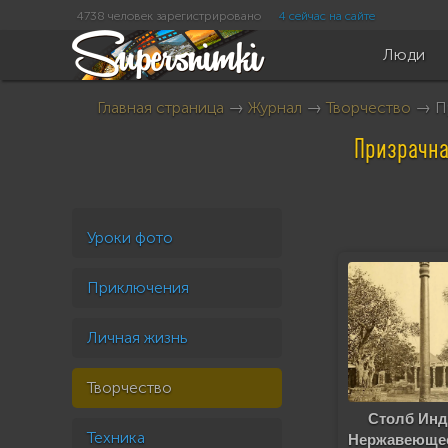
4738 человек зарегистрировано
4 сейчас на сайте
Люди
Главная страница
→
Журнал
→
Творчество
→ Пр
Призрачна
Уроки фото
Приключения
Личная жизнь
Творчество
Столб Ин
Техника
Нержавеюще