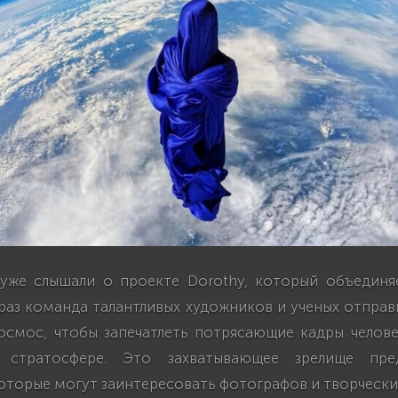
уже слышали о проекте Dorothy, который объединя
 раз команда талантливых художников и ученых отпра
космос, чтобы запечатлеть потрясающие кадры челове
стратосфере. Это захватывающее зрелище пре
оторые могут заинтересовать фотографов и творчески