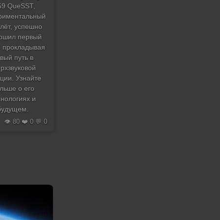
59 QueSST,
риментальный
лёт, успешно
ршил первый
, прокладывая
вый путь в
ерхзвуковой
ции. Узнайте
льше о его
хнологиях и
будущем.
👁️ 80 ❤️ 0 💬 0