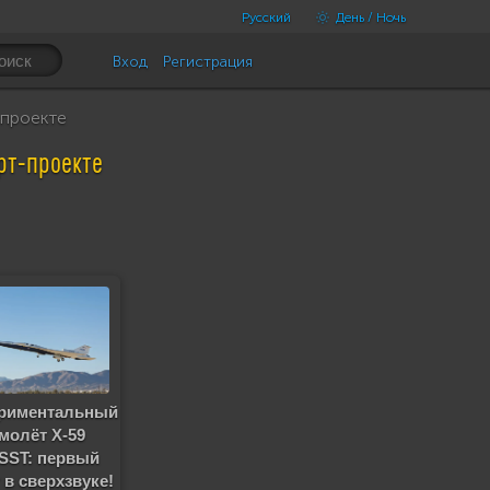
Русский
День / Ночь
Вход
Регистрация
-проекте
рт-проекте
риментальный
молёт X-59
SST: первый
 в сверхзвуке!