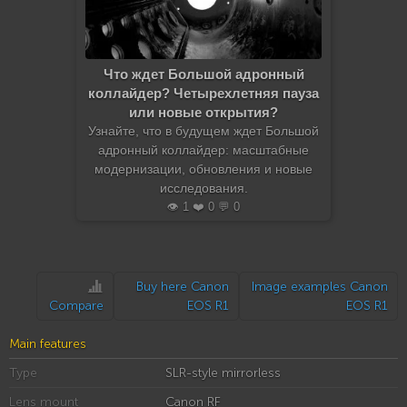
Что ждет Большой адронный
коллайдер? Четырехлетняя пауза
или новые открытия?
Узнайте, что в будущем ждет Большой
адронный коллайдер: масштабные
модернизации, обновления и новые
исследования.
👁️ 1 ❤️ 0 💬 0
Buy here Canon
Image examples Canon
Compare
EOS R1
EOS R1
Main features
Type
SLR-style mirrorless
Lens mount
Canon RF