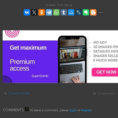
SHARE THIS PAGE
Canon EOS R1
0 comments
0
COMMENTS
To leave a comment, please
login
or
register