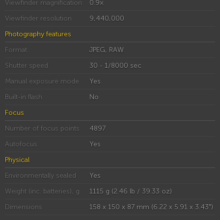
Viewfinder magnification
0.9×
Viewfinder resolution
9,440,000
Photography features
Format
JPEG, RAW
Shutter speed
30 - 1/8000 sec
Manual exposure mode
Yes
Built-in flash
No
Focus
Number of focus points
4897
Autofocus
Yes
Physical
Environmentally sealed
Yes
Weight (inc. batteries), g
1115 g (2.46 lb / 39.33 oz)
Dimensions
158 x 150 x 87 mm (6.22 x 5.91 x 3.43″)