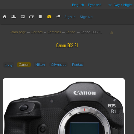
English
Русский
Day / Night
Sign in
Sign up
Main page
→
Devices
→
Cameras
→
Canon
→ Canon EOS R1
Canon EOS R1
Canon
Nikon
Olympus
Pentax
Sony