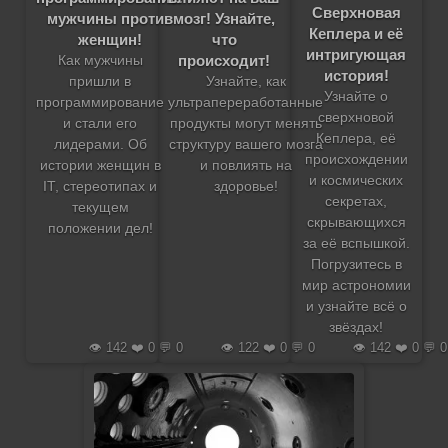
Сверхновая
мужчины против
мозг! Узнайте,
Кеплера и её
женщин!
что
интригующая
происходит!
Как мужчины
история!
пришли в
Узнайте, как
Узнайте о
программирование
ультрапереработанные
сверхновой
и стали его
продукты могут менять
Кеплера, её
лидерами. Об
структуру вашего мозга
происхождении
истории женщин в
и повлиять на
и космических
IT, стереотипах и
здоровье!
секретах,
текущем
скрывающихся
положении дел!
за её вспышкой.
Погрузитесь в
мир астрономии
и узнайте всё о
звёздах!
👁️ 142 ❤️ 0 💬 0
👁️ 122 ❤️ 0 💬 0
👁️ 142 ❤️ 0 💬 0