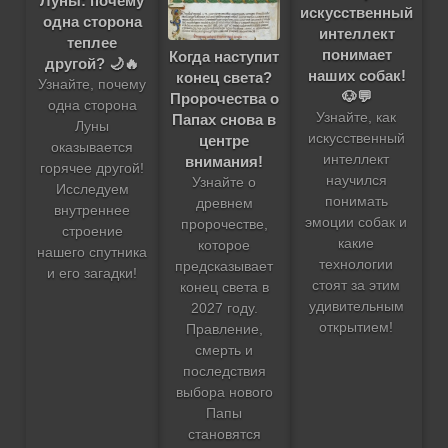
Луны: почему
искусственный
одна сторона
интеллект
теплее
понимает
Когда наступит
другой? 🌙🔥
наших собак!
конец света?
Узнайте, почему
🐶💬
Пророчества о
одна сторона
Узнайте, как
Папах снова в
Луны
искусственный
центре
оказывается
интеллект
внимания!
горячее другой!
научился
Узнайте о
Исследуем
понимать
древнем
внутреннее
эмоции собак и
пророчестве,
строение
какие
которое
нашего спутника
технологии
предсказывает
и его загадки!
стоят за этим
конец света в
удивительным
2027 году.
открытием!
Правление,
смерть и
последствия
выбора нового
Папы
становятся