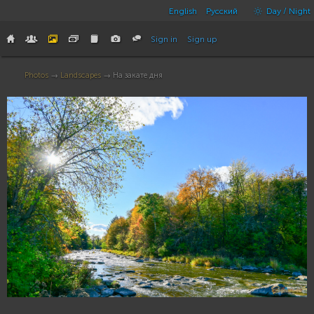
English
Русский
Day / Night
Sign in
Sign up
Photos
→
Landscapes
→ На закате дня
8