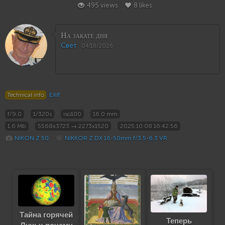
495 views
8 likes
На закате дня
Свет
04/18/2026
Technical info
EXIF
f/9.0
1/320s
iso100
16.0 mm
1.6 Mb
5568x3723 → 2273x1520
2025:10:08 16:42:56
NIKON Z 50
NIKKOR Z DX 16-50mm f/3.5-6.3 VR
Тайна горячей
Теперь