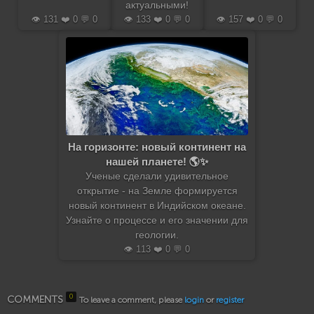
актуальными!
👁️ 131 ❤️ 0 💬 0
👁️ 133 ❤️ 0 💬 0
👁️ 157 ❤️ 0 💬 0
На горизонте: новый континент на
нашей планете! 🌎✨
Ученые сделали удивительное
открытие - на Земле формируется
новый континент в Индийском океане.
Узнайте о процессе и его значении для
геологии.
👁️ 113 ❤️ 0 💬 0
0
COMMENTS
To leave a comment, please
login
or
register