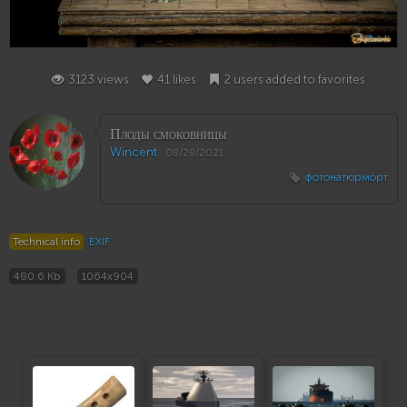
41
3123 views
41 likes
2 users added to favorites
Плоды смоковницы
Wincent
08/28/2021
фотонатюрморт
Technical info
EXIF
480.6 Kb
1064x904