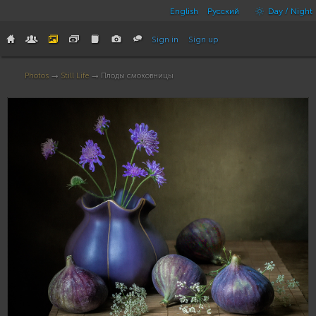
English
Русский
Day / Night
Sign in
Sign up
Photos
→
Still Life
→ Плоды смоковницы