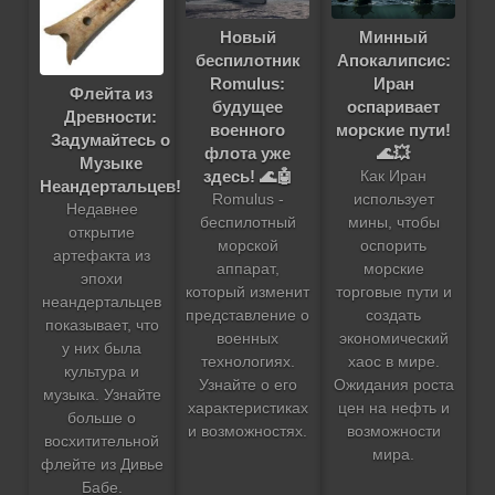
Новый
Минный
беспилотник
Апокалипсис:
Romulus:
Иран
Флейта из
будущее
оспаривает
Древности:
военного
морские пути!
Задумайтесь о
флота уже
🌊💥
Музыке
здесь! 🌊🤖
Как Иран
Неандертальцев!
Romulus -
использует
Недавнее
беспилотный
мины, чтобы
открытие
морской
оспорить
артефакта из
аппарат,
морские
эпохи
который изменит
торговые пути и
неандертальцев
представление о
создать
показывает, что
военных
экономический
у них была
технологиях.
хаос в мире.
культура и
Узнайте о его
Ожидания роста
музыка. Узнайте
характеристиках
цен на нефть и
больше о
и возможностях.
возможности
восхитительной
мира.
флейте из Дивье
Бабе.