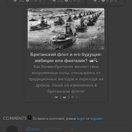
👁️ 142 ❤️ 0 💬 0
👁️ 102 ❤️ 0 💬 0
👁️ 2 ❤️ 0 💬 0
Британский флот и его будущее:
амбиции или фантазии? 🛥️🔍
Как Великобритания меняет свои
вооруженные силы, отказываясь от
традиционных методов и переходя на
дронов. Узнай об изменениях в
британском флоте!
👁️ 1 ❤️ 0 💬 0
5
COMMENTS
To leave a comment, please
login
or
register
Юлиза
12/20/2016
1