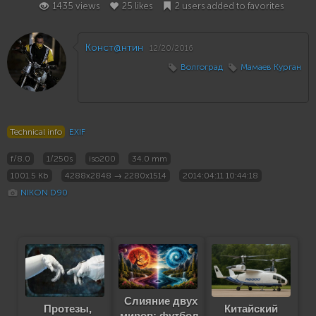
1435 views
25 likes
2 users added to favorites
Конст@нтин
12/20/2016
Волгоград
Мамаев Курган
Technical info
EXIF
f/8.0
1/250s
iso200
34.0 mm
1001.5 Kb
4288x2848 → 2280x1514
2014:04:11 10:44:18
NIKON D90
Слияние двух
Протезы,
Китайский
миров: футбол,