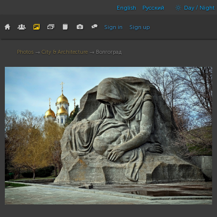
English
Русский
Day / Night
Sign in
Sign up
Photos
→
City & Architecture
→ Волгоград
25