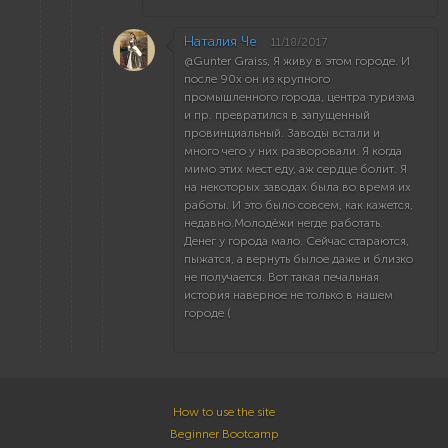
Наталия Че
11/18/2017
@Gunter Graiss, Я живу в этом городе. И
после 90х он из крупного
промышленного города, центра туризма
и пр. превратился в запущенный
провинциальный. Заводы встали и
много чего у них разворовали. Я когда
мимо этих мест еду, аж сердце болит. Я
на некоторых заводах была во время их
работы. И это было совсем, как кажется,
недавно.Молодёжи негде работать.
Денег у города мало. Сейчас стараются,
пыжатся, а вернуть былое даже и близко
не получается. Вот такая печальная
история наверное не только в нашем
городе (
How to use the site
Beginner Bootcamp