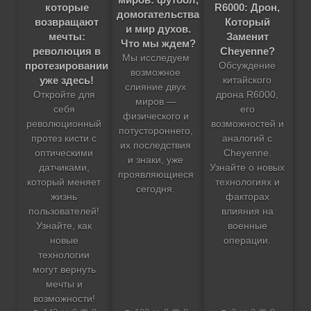
которые
R6000: Дрон,
домогательства
возвращают
Который
и мир духов.
мечты:
Заменит
Что мы ждем?
революция в
Cheyenne?
Мы исследуем
протезировании
Обсуждение
возможное
уже здесь!
китайского
слияние двух
Откройте для
дрона R6000,
миров —
себя
его
физического и
революционный
возможностей и
потустороннего,
протез кисти с
аналогий с
их последствия
оптическими
Cheyenne.
и знаки, уже
датчиками,
Узнайте о новых
проявляющиеся
который меняет
технологиях и
сегодня.
жизнь
факторах
пользователей!
влияния на
Узнайте, как
военные
новые
операции.
технологии
могут вернуть
мечты и
возможности!