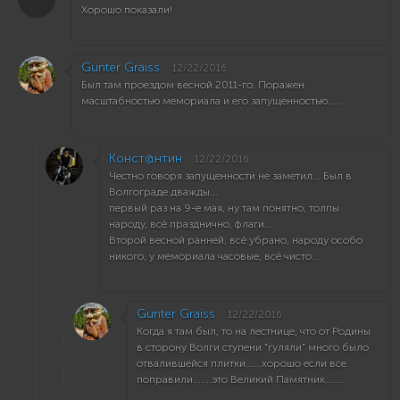
Хорошо показали!
Gunter Graiss
12/22/2016
Был там проездом весной 2011-го. Поражен
масштабностью мемориала и его запущенностью.....
Конст@нтин
12/22/2016
Честно говоря запущенности не заметил... Был в
Волгограде дважды...
первый раз на 9-е мая, ну там понятно, толпы
народу, всё празднично, флаги...
Второй весной ранней, всё убрано, народу особо
никого, у мемориала часовые, всё чисто...
Gunter Graiss
12/22/2016
Когда я там был, то на лестнице, что от Родины
в сторону Волги ступени "гуляли" много было
отвалившейся плитки......хорошо если все
поправили.......это Великий Памятник.......