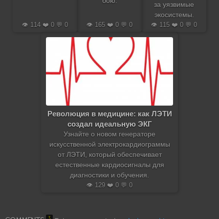
бою.
за уязвимые
экосистемы.
👁️ 114 ❤️ 0 💬 0
👁️ 165 ❤️ 0 💬 0
👁️ 115 ❤️ 0 💬 0
Революция в медицине: как ЛЭТИ
создал идеальную ЭКГ
Узнайте о новом генераторе
искусственной электрокардиограммы
от ЛЭТИ, который обеспечивает
естественные кардиосигналы для
диагностики и обучения.
👁️ 129 ❤️ 0 💬 0
3