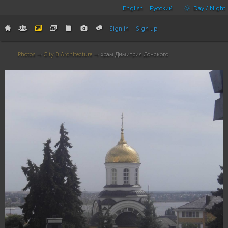
English
Русский
Day / Night
Sign in
Sign up
Photos
→
City & Architecture
→ храм Димитрия Донского