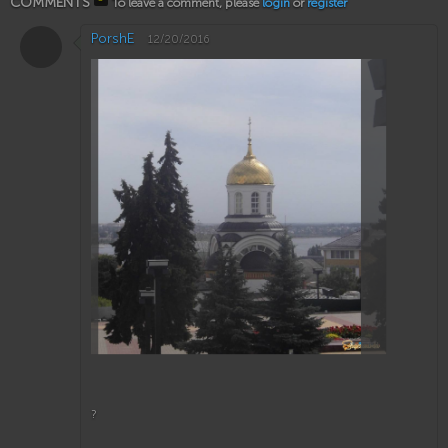
COMMENTS
To leave a comment, please
login
or
register
PorshE
12/20/2016
?