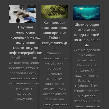
Как человек
Шокирующее
Научная
стал мастером
открытие:
революция:
маскировки:
следы людей
новейший метод
Тайны
на дне океана!
получения
камуфляжа 🌿
🌊
цеолитов для
🕵️‍♂️
Ученые сделали
нефтепереработки
Узнайте о
пугающее
Узнайте о новом
главных методах
открытие в
методе получения
камуфляжа,
Марианской
цеолитов, который
которые
впадине. Они
обеспечит России
помогают
нашли пивную
независимость в
солдатам
бутылку на
нефтепереработке
сливаться с
глубине 11 км!
и улучшит
окружением и
Узнайте, что это
качество
обеспечивают
значит для
продукции.
тактическое
экологии и нашу
преимущество в
ответственность