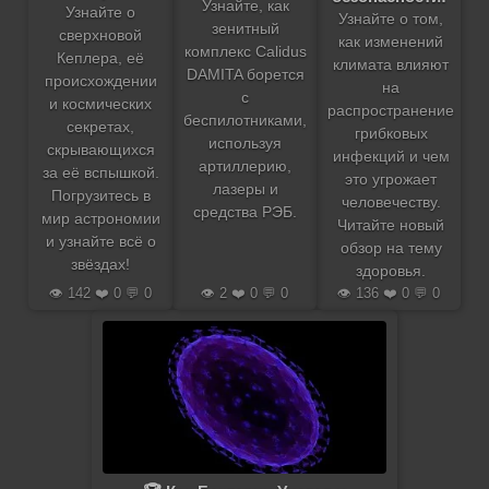
Узнайте, как
Узнайте о
Узнайте о том,
зенитный
сверхновой
как изменений
комплекс Calidus
Кеплера, её
климата влияют
DAMITA борется
происхождении
на
с
и космических
распространение
беспилотниками,
секретах,
грибковых
используя
скрывающихся
инфекций и чем
артиллерию,
за её вспышкой.
это угрожает
лазеры и
Погрузитесь в
человечеству.
средства РЭБ.
мир астрономии
Читайте новый
и узнайте всё о
обзор на тему
звёздах!
здоровья.
👁️ 142 ❤️ 0 💬 0
👁️ 2 ❤️ 0 💬 0
👁️ 136 ❤️ 0 💬 0