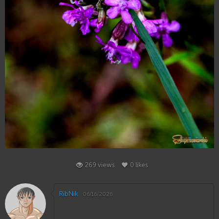
0
269 views
0 likes
RibNik
06/16/2026