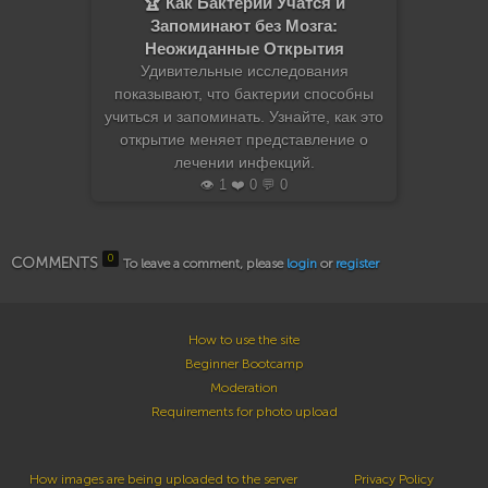
🏆 Как Бактерии Учатся и
Запоминают без Мозга:
Неожиданные Открытия
Удивительные исследования
показывают, что бактерии способны
учиться и запоминать. Узнайте, как это
открытие меняет представление о
лечении инфекций.
👁️ 1 ❤️ 0 💬 0
0
COMMENTS
To leave a comment, please
login
or
register
How to use the site
Beginner Bootcamp
Moderation
Requirements for photo upload
How images are being uploaded to the server
Privacy Policy