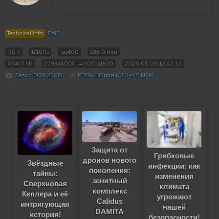
Technical info
EXIF
f/6.7
1/180s
iso400
105.0 mm
664.0 Kb
2793x4000 → 1061x1520
2026:06:06 12:42:33
Canon EOS 250D
EF28-105mm f/3.5-4.5 USM
Защита от
Грибковые
дронов нового
Звёздные
инфекции: как
поколения:
тайны:
изменения
зенитный
Сверхновая
климата
комплекс
Кеплера и её
угрожают
Calidus
интригующая
нашей
DAMITA
история!
безопасности!