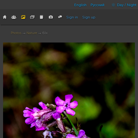
English
Русский
Day / Night
Sign in
Sign up
Photos
→
Nature
→ б/н