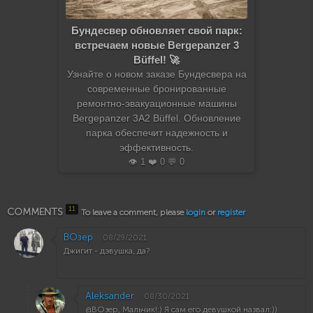
Бундесвер обновляет свой парк:
встречаем новые Bergepanzer 3
Büffel! 🚀
Узнайте о новом заказе Бундесвера на
современные бронированные
ремонтно-эвакуационные машины
Bergepanzer 3A2 Büffel. Обновление
парка обеспечит надежность и
эффективность.
👁️ 1 ❤️ 0 💬 0
11
COMMENTS
To leave a comment, please
login
or
register
ВОзер
08/29/2021
Джигит - дэвушка, да?
Aleksander
08/30/2021
@ВОзер, Мальчик!:) Я сам его девушкой назвал:))