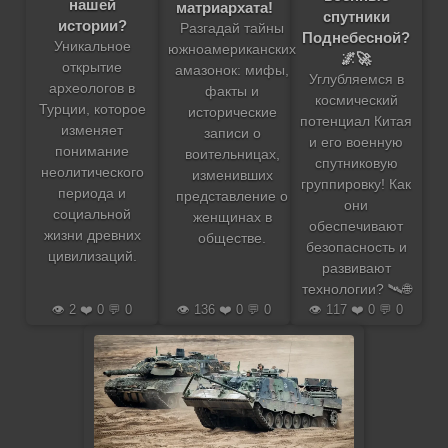
нашей
матриархата!
спутники
истории?
Разгадай тайны
Поднебесной?
Уникальное
южноамериканских
🌌🚀
открытие
амазонок: мифы,
Углубляемся в
археологов в
факты и
космический
Турции, которое
исторические
потенциал Китая
изменяет
записи о
и его военную
понимание
воительницах,
спутниковую
неолитического
изменивших
группировку! Как
периода и
представление о
они
социальной
женщинах в
обеспечивают
жизни древних
обществе.
безопасность и
цивилизаций.
развивают
технологии? 🛰️🌐
👁️ 2 ❤️ 0 💬 0
👁️ 136 ❤️ 0 💬 0
👁️ 117 ❤️ 0 💬 0