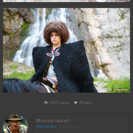
39
38
2855 views
38 likes
Молодой джигит!
Aleksander
08/29/2021