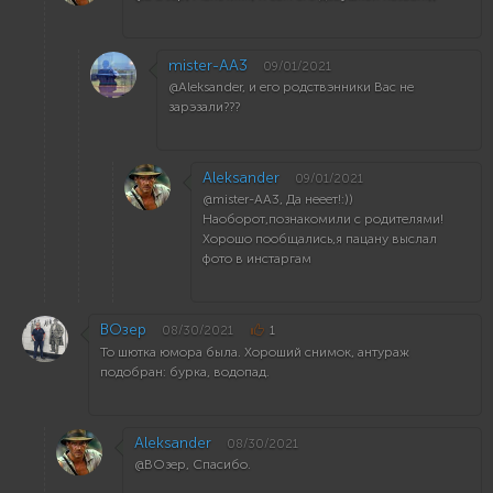
mister-AA3
09/01/2021
@Aleksander, и его родствэнники Вас не
зарэзали???
Aleksander
09/01/2021
@mister-AA3, Да нееет!:))
Наоборот,познакомили с родителями!
Хорошо пообщались,я пацану выслал
фото в инстаргам
ВОзер
08/30/2021
1
То шютка юмора была. Хороший снимок, антураж
подобран: бурка, водопад.
Aleksander
08/30/2021
@ВОзер, Спасибо.