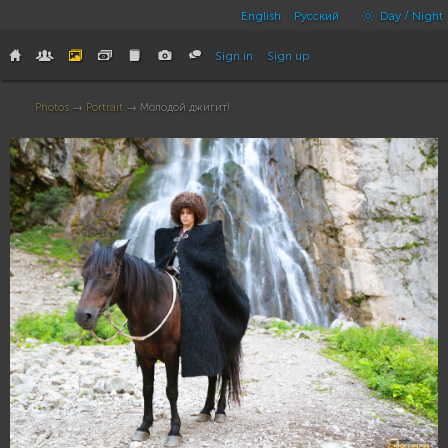
English
Русский
Day / Night
Sign in
Sign up
Photos
→
Portrait
→ Молодой джигит!