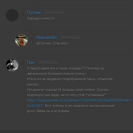
Путник
09/02/2021
Хорошо снято !!!
Aleksander
09/02/2021
@Путник, Спасибо.
Пан
09/03/2021
У такого джигита и такая лошадь??? Похожа на
заезженную большеголовую клячу.)
И все из-за неудачно подобранной пары: объектив-
ракурс.
Но джигит хорош! И лошадь свою любит. Грызло
подтянуто как надо, не то что у той *хозяюшки*
https://supersnimki.ru/ru/photo/7/612f9617e2cfda2f54795bab?
fuid=1157
. Вот потому и не нравятся постановочные
фото. Фейк он и есть фейк.