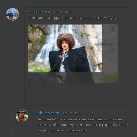
mister-AA3
09/01/2021
Полагаю, в #2 фрагменты лошади излишними будут
Aleksander
09/01/2021
1
@mister-AA3, Я тоже так в начале подумал(сам не
люблю "обрезки").Ну тогда просто портрет будет,не
видно,что он на лошади сидит.