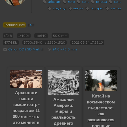
абхазия
лето
конь
юноша
конь
водопад
август
портрет
взгляд
Technical info
EXIF
f/2.8
1/400s
iso640
50.0 mm
477.4 Kb
5760x3840 → 2280x1520
2021:08:24 17:25:16
Canon EOS 5D Mark III
24.0 - 70.0 mm
Археологи
Китай на
нашли
Амазонки
космическом
«амфитеатр»
Америки:
пьедестале:
возрастом 11
мифы и
как
000 лет – что
реальность
развиваются
это меняет в
древнего
военные