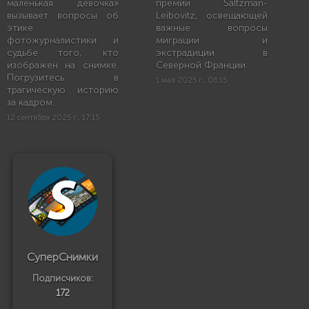
маленькая девочка»
премии Saltzman-
вызывает вопросы об
Leibovitz, освещающей
этике
важные вопросы
фотожурналистики и
миграции и
судьбе того, кто
экстрадиции в
изображен на снимке.
Северной Франции.
Погрузитесь в
1 мая 2025 г., 06:15
трагическую историю
за кадром.
12 сентября 2025 г., 17:15
СуперСнимки
Подписчиков:
172