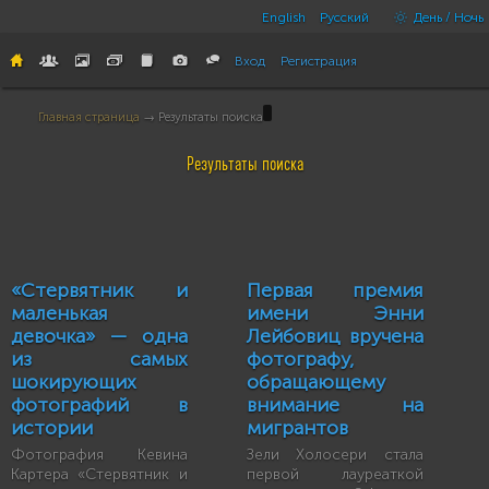
English
Русский
День / Ночь
Вход
Регистрация
Главная страница
→ Результаты поиска
Результаты поиска
«Стервятник и
Первая премия
маленькая
имени Энни
девочка» — одна
Лейбовиц вручена
из самых
фотографу,
шокирующих
обращающему
фотографий в
внимание на
истории
мигрантов
Фотография Кевина
Зели Холосери стала
Картера «Стервятник и
первой лауреаткой