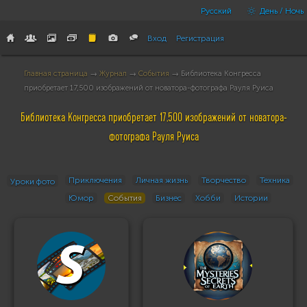
Русский
День / Ночь
Вход
Регистрация
Главная страница
→
Журнал
→
События
→ Библиотека Конгресса
приобретает 17,500 изображений от новатора-фотографа Рауля Руиса
Библиотека Конгресса приобретает 17,500 изображений от новатора-
фотографа Рауля Руиса
Приключения
Личная жизнь
Творчество
Техника
Уроки фото
Юмор
События
Бизнес
Хобби
Истории